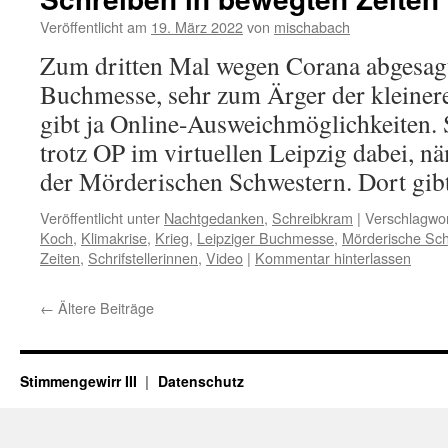
Veröffentlicht am
19. März 2022
von
mischabach
Zum dritten Mal wegen Corana abgesagt
Buchmesse, sehr zum Ärger der kleiner
gibt ja Online-Ausweichmöglichkeiten. 
trotz OP im virtuellen Leipzig dabei, n
der Mörderischen Schwestern. Dort gi
Veröffentlicht unter
Nachtgedanken
,
Schreibkram
|
Verschlagwor
Koch
,
Klimakrise
,
Krieg
,
Leipziger Buchmesse
,
Mörderische Sc
Zeiten
,
Schrifstellerinnen
,
Video
|
Kommentar hinterlassen
←
Ältere Beiträge
Stimmengewirr III
Datenschutz