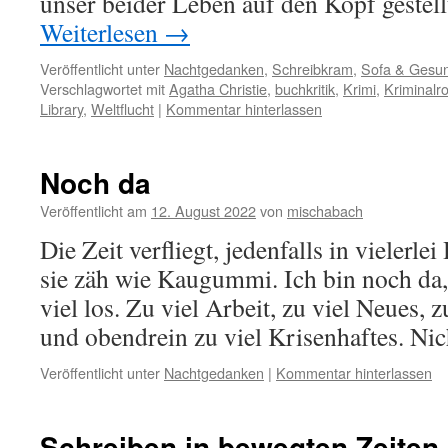
unser beider Leben auf den Kopf gestel
Weiterlesen
→
Veröffentlicht unter
Nachtgedanken
,
Schreibkram
,
Sofa & Gesun
Verschlagwortet mit
Agatha Christie
,
buchkritik
,
Krimi
,
Kriminal
Library
,
Weltflucht
|
Kommentar hinterlassen
Noch da
Veröffentlicht am
12. August 2022
von
mischabach
Die Zeit verfliegt, jedenfalls in vielerlei
sie zäh wie Kaugummi. Ich bin noch da, 
viel los. Zu viel Arbeit, zu viel Neues,
und obendrein zu viel Krisenhaftes. N
Veröffentlicht unter
Nachtgedanken
|
Kommentar hinterlassen
Schreiben in bewegten Zeiten