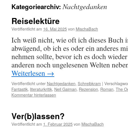
Nachtgedanken
Kategoriearchiv:
Reiselektüre
Veröffentlicht am
16. Mai 2025
von
MischaBach
Ich weiß nicht, wie oft ich dieses Buch
abwägend, ob ich es oder ein anderes mi
nehmen sollte, bevor ich es doch wieder
anderen noch ungelesenen Welten nebe
Weiterlesen
→
Veröffentlicht unter
Nachtgedanken
,
Schreibkram
|
Verschlagwor
Fantastik
,
literaturkritik
,
Neil Gaiman
,
Rezension
,
Roman
,
The Oc
Kommentar hinterlassen
Ver(b)lassen?
Veröffentlicht am
1. Februar 2025
von
MischaBach