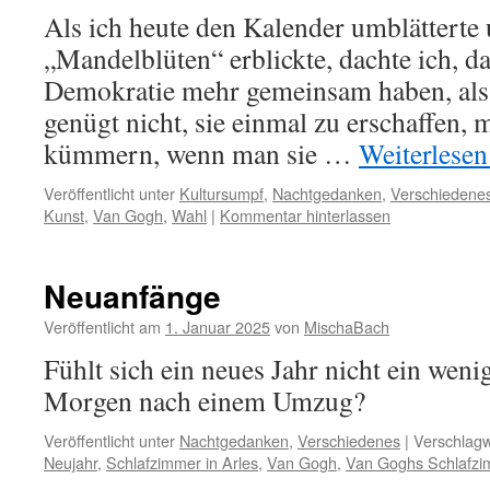
Als ich heute den Kalender umblätterte
„Mandelblüten“ erblickte, dachte ich, d
Demokratie mehr gemeinsam haben, al
genügt nicht, sie einmal zu erschaffen,
kümmern, wenn man sie …
Weiterlese
Veröffentlicht unter
Kultursumpf
,
Nachtgedanken
,
Verschiedene
Kunst
,
Van Gogh
,
Wahl
|
Kommentar hinterlassen
Neuanfänge
Veröffentlicht am
1. Januar 2025
von
MischaBach
Fühlt sich ein neues Jahr nicht ein wenig
Morgen nach einem Umzug?
Veröffentlicht unter
Nachtgedanken
,
Verschiedenes
|
Verschlagw
Neujahr
,
Schlafzimmer in Arles
,
Van Gogh
,
Van Goghs Schlafz