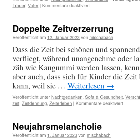
für
Trauer
,
Vater
|
Kommentare deaktiviert
Heimkommen
Doppelte Zeitverzerrung
Veröffentlicht am
12. Januar 2023
von
mischabach
Dass die Zeit bei schönen und spannend
verfliegt, während unangenehme oder la
zäh wie Kaugummi werden lassen, kennt 
aber auch, dass sich für Kinder die Zeit
kann, weil sie …
Weiterlesen
→
Veröffentlicht unter
Nachtgedanken
,
Sofa & Gesundheit
,
Versch
für
zeit
,
Zeitdehnung
,
Zeiterleben
|
Kommentare deaktiviert
Doppelt
Zeitverz
Neujahrsmelancholie
Veröffentlicht am
1. Januar 2023
von
mischabach