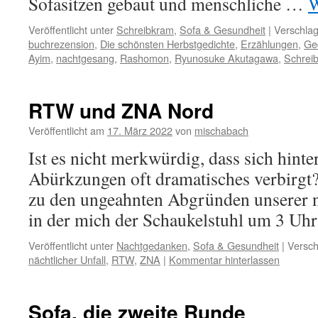
Sofasitzen gebaut und menschliche …
W
Veröffentlicht unter
Schreibkram
,
Sofa & Gesundheit
|
Verschlag
buchrezension
,
Die schönsten Herbstgedichte
,
Erzählungen
,
Ge
Ayim
,
nachtgesang
,
Rashomon
,
Ryunosuke Akutagawa
,
Schrei
RTW und ZNA Nord
Veröffentlicht am
17. März 2022
von
mischabach
Ist es nicht merkwürdig, dass sich hint
Abürkzungen oft dramatisches verbirgt?
zu den ungeahnten Abgründen unserer 
in der mich der Schaukelstuhl um 3 Uhr 
Veröffentlicht unter
Nachtgedanken
,
Sofa & Gesundheit
|
Versch
nächtlicher Unfall
,
RTW
,
ZNA
|
Kommentar hinterlassen
Sofa, die zweite Runde