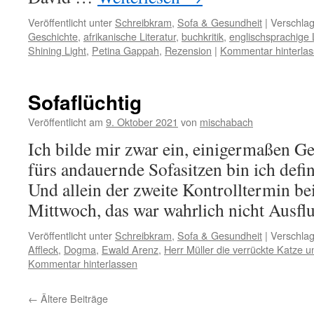
Veröffentlicht unter
Schreibkram
,
Sofa & Gesundheit
|
Verschlag
Geschichte
,
afrikanische Literatur
,
buchkritik
,
englischsprachige L
Shining Light
,
Petina Gappah
,
Rezension
|
Kommentar hinterla
Sofaflüchtig
Veröffentlicht am
9. Oktober 2021
von
mischabach
Ich bilde mir zwar ein, einigermaßen G
fürs andauernde Sofasitzen bin ich defin
Und allein der zweite Kontrolltermin 
Mittwoch, das war wahrlich nicht Ausf
Veröffentlicht unter
Schreibkram
,
Sofa & Gesundheit
|
Verschlag
Affleck
,
Dogma
,
Ewald Arenz
,
Herr Müller die verrückte Katze u
Kommentar hinterlassen
←
Ältere Beiträge