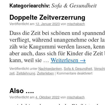
Sofa & Gesundheit
Kategoriearchiv:
Doppelte Zeitverzerrung
Veröffentlicht am
12. Januar 2023
von
mischabach
Dass die Zeit bei schönen und spannend
verfliegt, während unangenehme oder la
zäh wie Kaugummi werden lassen, kennt 
aber auch, dass sich für Kinder die Zeit
kann, weil sie …
Weiterlesen
→
Veröffentlicht unter
Nachtgedanken
,
Sofa & Gesundheit
,
Versch
für
zeit
,
Zeitdehnung
,
Zeiterleben
|
Kommentare deaktiviert
Doppelt
Zeitverz
Also ….
Veröffentlicht am
4. Oktober 2022
von
mischabach