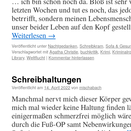
… ich bin schon noch da. Bloß ist sehr v
letzten Wochen und tut es noch, das jed
betrrifft, sondern meinen Lebensmensc
unser beider Leben auf den Kopf gestel
Weiterlesen
→
Veröffentlicht unter
Nachtgedanken
,
Schreibkram
,
Sofa & Gesun
Verschlagwortet mit
Agatha Christie
,
buchkritik
,
Krimi
,
Kriminal
Library
,
Weltflucht
|
Kommentar hinterlassen
Schreibhaltungen
Veröffentlicht am
14. April 2022
von
mischabach
Manchmal nervt mich dieser Körper gew
mich mal wieder keine Haltung finden lä
einigermaßen schmerzfrei möglich wäre
durch die Fuß-OP samt Nebenwirkungen 