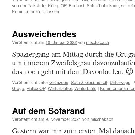
von der Talkstelle
,
Krieg
,
OP
,
Podcast
,
Schreibblockade
,
schrei
Kommentar hinterlassen
Ausweichendes
Veröffentlicht am
19. Januar 2022
von
mischabach
Spaziergang am Mittag durch die Gruga 
um innerem Zweifelsgrau davonzulaufen.
das noch geht mit dem Davonlaufen. 😉
Veröffentlicht unter
Grünzeug
,
Sofa & Gesundheit
,
Unterwegs
|
Gruga
,
Hallux OP
,
Winterblüher
,
Winterblüte
|
Kommentar hinter
Auf dem Sofarand
Veröffentlicht am
9. November 2021
von
mischabach
Gestern war mir zum ersten Mal danach, 