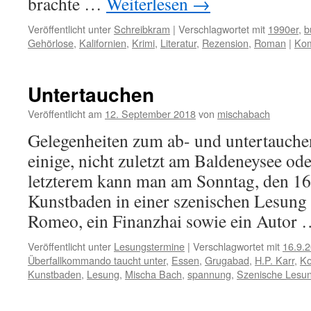
brachte …
Weiterlesen
→
Veröffentlicht unter
Schreibkram
|
Verschlagwortet mit
1990er
,
b
Gehörlose
,
Kalifornien
,
Krimi
,
Literatur
,
Rezension
,
Roman
|
Kom
Untertauchen
Veröffentlicht am
12. September 2018
von
mischabach
Gelegenheiten zum ab- und untertauchen
einige, nicht zuletzt am Baldeneysee od
letzterem kann man am Sonntag, den 16
Kunstbaden in einer szenischen Lesung 
Romeo, ein Finanzhai sowie ein Autor
Veröffentlicht unter
Lesungstermine
|
Verschlagwortet mit
16.9.
Überfallkommando taucht unter
,
Essen
,
Grugabad
,
H.P. Karr
,
Ko
Kunstbaden
,
Lesung
,
Mischa Bach
,
spannung
,
Szenische Lesu