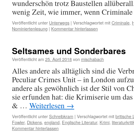
wunderschön trotz Baustellen allüberall
wenig Zeit, wie immer, wenn Criminale i
Veröffentlicht unter
Unterwegs
|
Verschlagwortet mit
Criminale
,
H
Nominiertenlesung
|
Kommentar hinterlassen
Seltsames und Sonderbares
Veröffentlicht am
25. April 2018
von
mischabach
Alles andere als alltäglich sind die Ver
Peculiar Crimes Unit – in London aufzuk
andere als gewöhnlich ist der Stil von C
sie erfunden hat: die Krimiserie um da
& …
Weiterlesen
→
Veröffentlicht unter
Schreibkram
|
Verschlagwortet mit
britische 
Fowler
,
Dickens
,
england
,
Englische Literatur
,
Krimi
,
literaturkriti
Kommentar hinterlassen