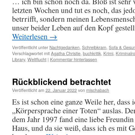
… ich bin schon noch da. Bloß ist sehr v
letzten Wochen und tut es noch, das jed
betrrifft, sondern meinen Lebensmensc
unser beider Leben auf den Kopf gestel
Weiterlesen
→
Veröffentlicht unter
Nachtgedanken
,
Schreibkram
,
Sofa & Gesun
Verschlagwortet mit
Agatha Christie
,
buchkritik
,
Krimi
,
Kriminal
Library
,
Weltflucht
|
Kommentar hinterlassen
Rückblickend betrachtet
Veröffentlicht am
22. Januar 2022
von
mischabach
Es ist schon eine ganze Weile her, dass
„Körpersprache einer Toten“ auslas. D
dem Jahr 1997 fand eine liebe Freundin 
Haus, und da sie weiß, dass ich es mit 