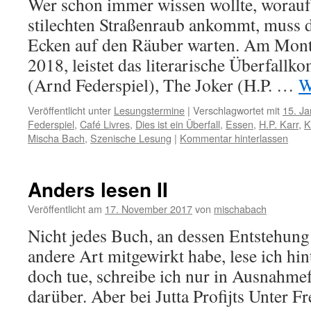
Wer schon immer wissen wollte, worauf
stilechten Straßenraub ankommt, muss d
Ecken auf den Räuber warten. Am Monta
2018, leistet das literarische Überfall
(Arnd Federspiel), The Joker (H.P. …
W
Veröffentlicht unter
Lesungstermine
|
Verschlagwortet mit
15. J
Federspiel
,
Café Livres
,
Dies ist ein Überfall
,
Essen
,
H.P. Karr
,
K
Mischa Bach
,
Szenische Lesung
|
Kommentar hinterlassen
Anders lesen II
Veröffentlicht am
17. November 2017
von
mischabach
Nicht jedes Buch, an dessen Entstehung 
andere Art mitgewirkt habe, lese ich hin
doch tue, schreibe ich nur in Ausnahmef
darüber. Aber bei Jutta Profijts Unter