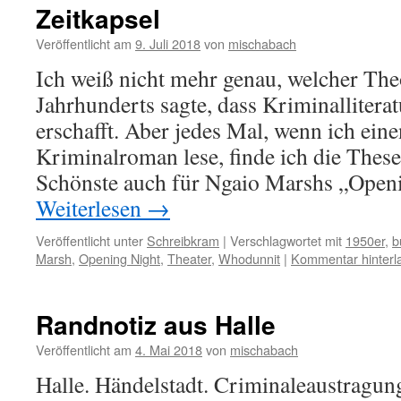
Zeitkapsel
Veröffentlicht am
9. Juli 2018
von
mischabach
Ich weiß nicht mehr genau, welcher Theo
Jahrhunderts sagte, dass Kriminallitera
erschafft. Aber jedes Mal, wenn ich eine
Kriminalroman lese, finde ich die These 
Schönste auch für Ngaio Marshs „Open
Weiterlesen
→
Veröffentlicht unter
Schreibkram
|
Verschlagwortet mit
1950er
,
b
Marsh
,
Opening Night
,
Theater
,
Whodunnit
|
Kommentar hinterl
Randnotiz aus Halle
Veröffentlicht am
4. Mai 2018
von
mischabach
Halle. Händelstadt. Criminaleaustragun