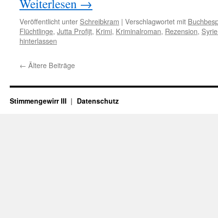
Weiterlesen
→
Veröffentlicht unter
Schreibkram
|
Verschlagwortet mit
Buchbesp
Flüchtlinge
,
Jutta Profijt
,
Krimi
,
Kriminalroman
,
Rezension
,
Syri
hinterlassen
←
Ältere Beiträge
Stimmengewirr III
Datenschutz