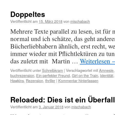
Doppeltes
Veröffentlicht am
15. März 2018
von
mischabach
Mehrere Texte parallel zu lesen, ist fü
normal und ich schätze, das geht andere
Bücherliebhabern ähnlich, erst recht, 
immer wieder mit Pflichtlektüren zu tu
das zuletzt mit Martin …
Weiterlesen
Veröffentlicht unter
Schreibkram
|
Verschlagwortet mit
Amnesie
buchrezension
,
Ein perfekter Freund
,
Girl on the Train
,
Identität
Hawkins
,
Rezension
,
thriller
|
Kommentar hinterlassen
Reloaded: Dies ist ein Überfall
Veröffentlicht am
3. Januar 2018
von
mischabach