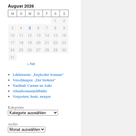
August 2026
M
D
M
D
F
S
S
1
2
3
4
5
6
7
8
9
10
11
12
13
14
15
16
17
18
19
20
21
22
23
24
25
26
27
28
29
30
31
« Juli
Lektürenotiz: „Englischer Sommer“
Verschlungen: „Der Stotterer“
Nachhall: Carmen im Aalto
Abendsonnenlichtbilder
Vorgestern, heute, morgen
Kategorien
Archiv