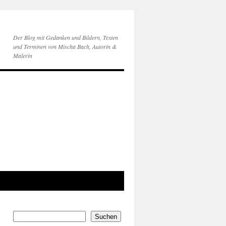
Der Blog mit Gedanken und Bildern, Texten
und Terminen von Mischa Bach, Autorin &
Malerin
Suchen