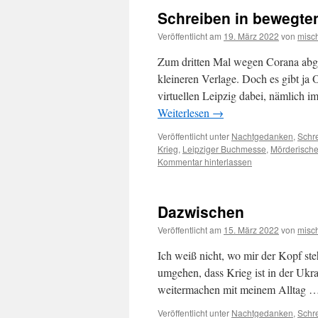
Schreiben in bewegten
Veröffentlicht am
19. März 2022
von
misc
Zum dritten Mal wegen Corana abge
kleineren Verlage. Doch es gibt ja
virtuellen Leipzig dabei, nämlich 
Weiterlesen
→
Veröffentlicht unter
Nachtgedanken
,
Schr
Krieg
,
Leipziger Buchmesse
,
Mörderisch
Kommentar hinterlassen
Dazwischen
Veröffentlicht am
15. März 2022
von
misc
Ich weiß nicht, wo mir der Kopf ste
umgehen, dass Krieg ist in der Ukr
weitermachen mit meinem Alltag 
Veröffentlicht unter
Nachtgedanken
,
Schr