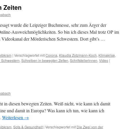
 Zeiten
habach
sagt wurde die Leipziger Buchmesse, sehr zum Ärger der
 Online-Ausweichmöglichkeiten. So bin ich dieses Mal trotz OP im
im Videokanal der Mörderischen Schwestern. Dort gibt’s …
eibkram
|
Verschlagwortet mit
Corona
,
Klaudia Zotzmann-Koch
,
Klimakrise
,
e Schwestern
,
Schreiben in bewegten Zeiten
,
Schrifstellerinnen
,
Video
|
habach
ht in diesen bewegten Zeiten. Weiß nicht, wie kann ich damit
aine und damit in Europa? Was kann ich tun, wie kann ich
…
Weiterlesen
→
eibkram
,
Sofa & Gesundheit
|
Verschlagwortet mit
Die Zwei von der