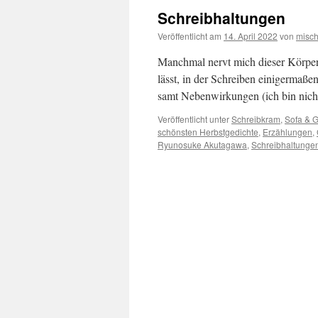
Schreibhaltungen
Veröffentlicht am
14. April 2022
von
misc
Manchmal nervt mich dieser Körper
lässt, in der Schreiben einigermaß
samt Nebenwirkungen (ich bin nich
Veröffentlicht unter
Schreibkram
,
Sofa & 
schönsten Herbstgedichte
,
Erzählungen
,
Ryunosuke Akutagawa
,
Schreibhaltunge