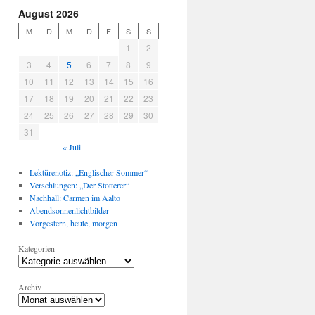
August 2026
M
D
M
D
F
S
S
1
2
3
4
5
6
7
8
9
10
11
12
13
14
15
16
17
18
19
20
21
22
23
24
25
26
27
28
29
30
31
« Juli
Lektürenotiz: „Englischer Sommer“
Verschlungen: „Der Stotterer“
Nachhall: Carmen im Aalto
Abendsonnenlichtbilder
Vorgestern, heute, morgen
Kategorien
Archiv