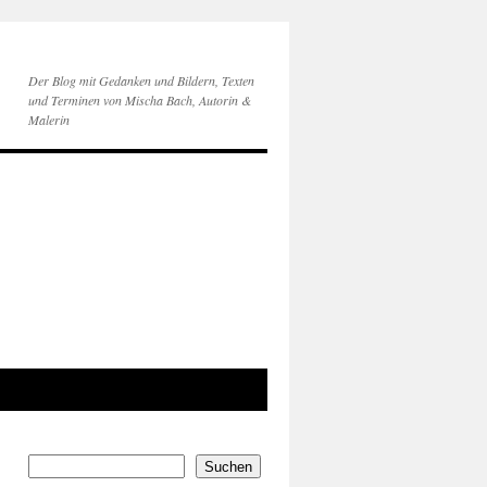
Der Blog mit Gedanken und Bildern, Texten
und Terminen von Mischa Bach, Autorin &
Malerin
Suchen