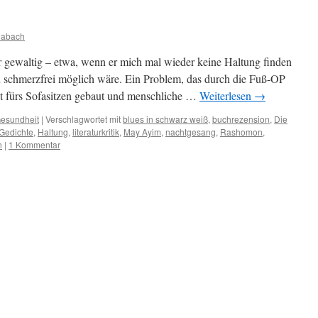
habach
 gewaltig – etwa, wenn er mich mal wieder keine Haltung finden
en schmerzfrei möglich wäre. Ein Problem, das durch die Fuß-OP
t fürs Sofasitzen gebaut und menschliche …
Weiterlesen
→
Gesundheit
|
Verschlagwortet mit
blues in schwarz weiß
,
buchrezension
,
Die
Gedichte
,
Haltung
,
literaturkritik
,
May Ayim
,
nachtgesang
,
Rashomon
,
n
|
1 Kommentar