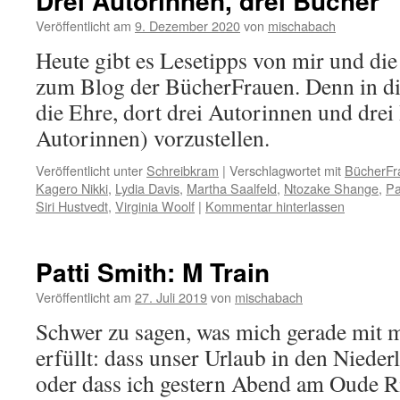
Drei Autorinnen, drei Bücher
Veröffentlicht am
9. Dezember 2020
von
mischabach
Heute gibt es Lesetipps von mir und die
zum Blog der BücherFrauen. Denn in di
die Ehre, dort drei Autorinnen und drei
Autorinnen) vorzustellen.
Veröffentlicht unter
Schreibkram
|
Verschlagwortet mit
BücherFr
Kagero Nikki
,
Lydia Davis
,
Martha Saalfeld
,
Ntozake Shange
,
Pa
Siri Hustvedt
,
Virginia Woolf
|
Kommentar hinterlassen
Patti Smith: M Train
Veröffentlicht am
27. Juli 2019
von
mischabach
Schwer zu sagen, was mich gerade mit 
erfüllt: dass unser Urlaub in den Niede
oder dass ich gestern Abend am Oude Ri