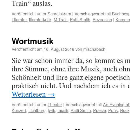
Train“ auslas.
Veröffentlicht unter
Schreibkram
|
Verschlagwortet mit
Buchbesp
Literatur
,
literaturkritik
,
M Train
,
Patti Smith
,
Rezension
|
Komment
Wortmusik
Veröffentlicht am
16. August 2016
von
mischabach
Sie war schon immer da, so kommt es mi
ihre Stimme, ohne ihre Musik, auch oh
Schönheit und ihre ganz eigene poetisc
praktisch nicht. Und nachdem ich es i
Weiterlesen
→
Veröffentlicht unter
Theater
|
Verschlagwortet mit
An Evening of
Konzert
,
Lichtburg
,
lyrik
,
musik
,
Patti Smith
,
Poesie
,
Punk
,
Rock