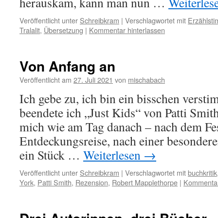
herauskam, kann man nun …
Weiterles
Veröffentlicht unter
Schreibkram
|
Verschlagwortet mit
Erzählst
Tralalit
,
Übersetzung
|
Kommentar hinterlassen
Von Anfang an
Veröffentlicht am
27. Juli 2021
von
mischabach
Ich gebe zu, ich bin ein bisschen verst
beendete ich „Just Kids“ von Patti Smit
mich wie am Tag danach – nach dem Fes
Entdeckungsreise, nach einer besonder
ein Stück …
Weiterlesen
→
Veröffentlicht unter
Schreibkram
|
Verschlagwortet mit
buchkritik
York
,
Patti Smith
,
Rezension
,
Robert Mapplethorpe
|
Kommentar 