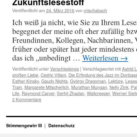
Zukunftslesestoff
Veröffentlicht am
24. März 2016
von
mischabach
Ich weiß ja nicht, wie Sie zu Ihrem Le
begegnet der meine oft eher zufällig bz
Freundinnen, Kollegen, Nachbarinnen, V
früher oder später hat jeder mindestens
das ich „unbedingt …
Weiterlesen
→
Veröffentlicht unter
Verschiedenes
|
Verschlagwortet mit
Astrid 
großen Liebe
,
Cedric Villani
,
Die Erfindung des Jazz im Donbas
Esther Kinsky
,
Gaudy Nights
,
György Dragoman
,
Lektüre
,
Leses
Train
,
Margarete Mitscherlich
,
Murathan Mungan
,
Nelly Zink
,
Pat
Life
,
Raymond Carver
,
Serhij Zhadan
,
Wallcreeper
,
Werner Sief
2 Kommentare
Stimmengewirr III
Datenschutz