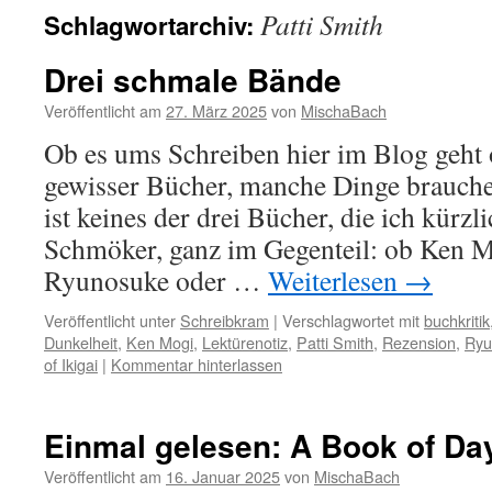
Patti Smith
Schlagwortarchiv:
Drei schmale Bände
Veröffentlicht am
27. März 2025
von
MischaBach
Ob es ums Schreiben hier im Blog geht
gewisser Bücher, manche Dinge brauche
ist keines der drei Bücher, die ich kürzli
Schmöker, ganz im Gegenteil: ob Ken 
Ryunosuke oder …
Weiterlesen
→
Veröffentlicht unter
Schreibkram
|
Verschlagwortet mit
buchkritik
Dunkelheit
,
Ken Mogi
,
Lektürenotiz
,
Patti Smith
,
Rezension
,
Ryu
of Ikigai
|
Kommentar hinterlassen
Einmal gelesen: A Book of Da
Veröffentlicht am
16. Januar 2025
von
MischaBach