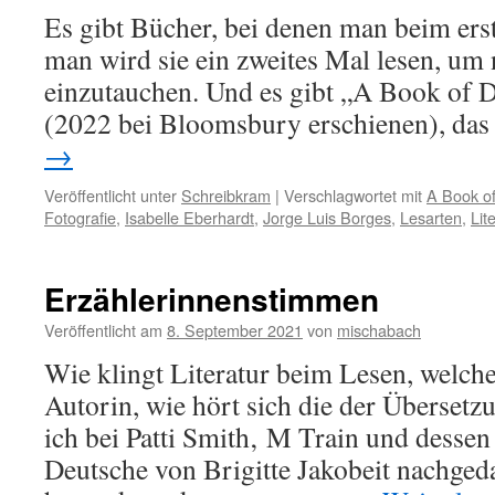
Es gibt Bücher, bei denen man beim ers
man wird sie ein zweites Mal lesen, um n
einzutauchen. Und es gibt „A Book of D
(2022 bei Bloomsbury erschienen), d
→
Veröffentlicht unter
Schreibkram
|
Verschlagwortet mit
A Book o
Fotografie
,
Isabelle Eberhardt
,
Jorge Luis Borges
,
Lesarten
,
Lit
Erzählerinnenstimmen
Veröffentlicht am
8. September 2021
von
mischabach
Wie klingt Literatur beim Lesen, welch
Autorin, wie hört sich die der Überset
ich bei Patti Smith‚ M Train und dessen
Deutsche von Brigitte Jakobeit nachged