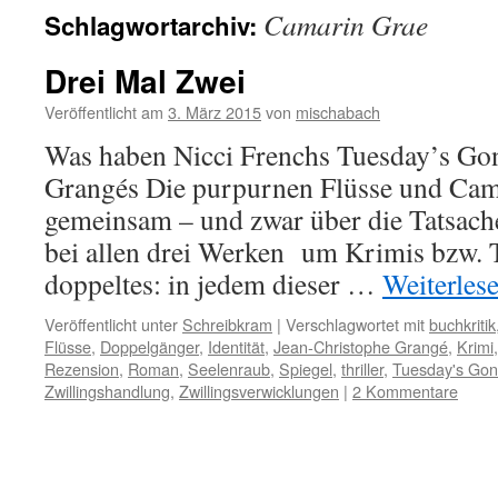
Camarin Grae
Schlagwortarchiv:
Drei Mal Zwei
Veröffentlicht am
3. März 2015
von
mischabach
Was haben Nicci Frenchs Tuesday’s Gon
Grangés Die purpurnen Flüsse und Cam
gemeinsam – und zwar über die Tatsache
bei allen drei Werken um Krimis bzw. T
doppeltes: in jedem dieser …
Weiterles
Veröffentlicht unter
Schreibkram
|
Verschlagwortet mit
buchkritik
Flüsse
,
Doppelgänger
,
Identität
,
Jean-Christophe Grangé
,
Krimi
Rezension
,
Roman
,
Seelenraub
,
Spiegel
,
thriller
,
Tuesday's Go
Zwillingshandlung
,
Zwillingsverwicklungen
|
2 Kommentare