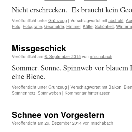
Nicht erschrecken. Es braucht kein Geo
Veröffentlicht unter
Grünzeug
|
Verschlagwortet mit
abstrakt
,
Abs
Foto
,
Fotografie
,
Geometrie
,
Himmel
,
Kälte
,
Schönheit
,
Winterm
Missgeschick
Veröffentlicht am
6. September 2015
von
mischabach
Sommer. Sonne. Spinnweb vor blauem 
eine Biene.
Veröffentlicht unter
Grünzeug
|
Verschlagwortet mit
Balkon
,
Bie
Spinnennetz
,
Spinnweben
|
Kommentar hinterlassen
Schnee von Vorgestern
Veröffentlicht am
29. Dezember 2014
von
mischabach