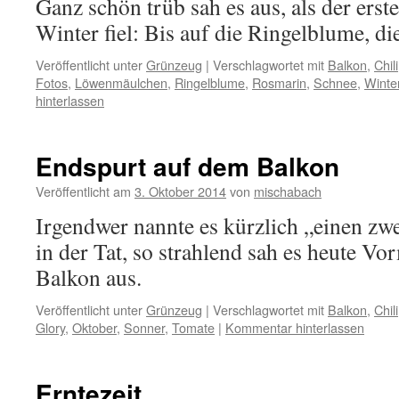
Ganz schön trüb sah es aus, als der erst
Winter fiel: Bis auf die Ringelblume, die
Veröffentlicht unter
Grünzeug
|
Verschlagwortet mit
Balkon
,
Chili
Fotos
,
Löwenmäulchen
,
Ringelblume
,
Rosmarin
,
Schnee
,
Winte
hinterlassen
Endspurt auf dem Balkon
Veröffentlicht am
3. Oktober 2014
von
mischabach
Irgendwer nannte es kürzlich „einen z
in der Tat, so strahlend sah es heute V
Balkon aus.
Veröffentlicht unter
Grünzeug
|
Verschlagwortet mit
Balkon
,
Chili
Glory
,
Oktober
,
Sonner
,
Tomate
|
Kommentar hinterlassen
Erntezeit