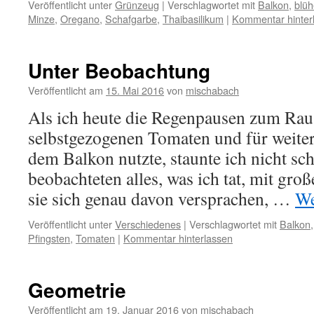
Veröffentlicht unter
Grünzeug
|
Verschlagwortet mit
Balkon
,
blüh
Minze
,
Oregano
,
Schafgarbe
,
Thaibasilikum
|
Kommentar hinter
Unter Beobachtung
Veröffentlicht am
15. Mai 2016
von
mischabach
Als ich heute die Regenpausen zum Rau
selbstgezogenen Tomaten und für weitere
dem Balkon nutzte, staunte ich nicht sch
beobachteten alles, was ich tat, mit gro
sie sich genau davon versprachen, …
We
Veröffentlicht unter
Verschiedenes
|
Verschlagwortet mit
Balkon
Pfingsten
,
Tomaten
|
Kommentar hinterlassen
Geometrie
Veröffentlicht am
19. Januar 2016
von
mischabach