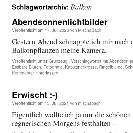
Balkon
Schlagwortarchiv:
Abendsonnenlichtbilder
Veröffentlicht am
17. Juli 2026
von
MischaBach
Gestern Abend schnappte ich mir nach 
Balkonpflanzen meine Kamera.
Veröffentlicht unter
Grünzeug
|
Verschlagwortet mit
Abendsonn
Essbare Blüten
,
Fotografie
,
Kapuzinerkresse
,
Ringelblume
,
Scha
Kommentar hinterlassen
Erwischt :-)
Veröffentlicht am
13. Juli 2021
von
mischabach
Eigentlich wollte ich ja nur die schönen
regnerischen Morgens festhalten –