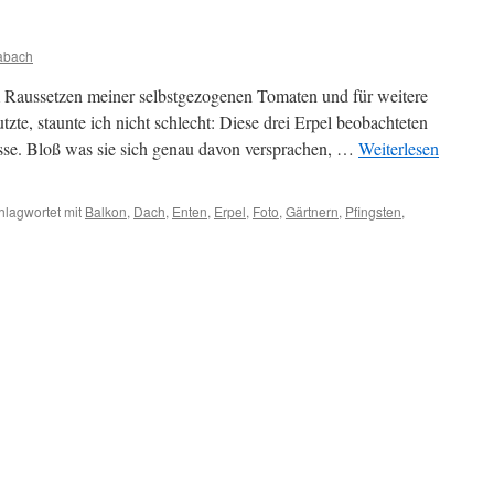
abach
 Raussetzen meiner selbstgezogenen Tomaten und für weitere
zte, staunte ich nicht schlecht: Diese drei Erpel beobachteten
resse. Bloß was sie sich genau davon versprachen, …
Weiterlesen
hlagwortet mit
Balkon
,
Dach
,
Enten
,
Erpel
,
Foto
,
Gärtnern
,
Pfingsten
,