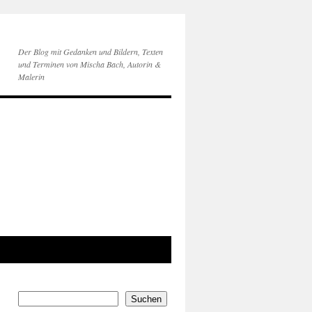
Der Blog mit Gedanken und Bildern, Texten
und Terminen von Mischa Bach, Autorin &
Malerin
Suchen