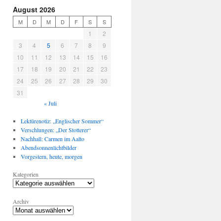
August 2026
M
D
M
D
F
S
S
1
2
3
4
5
6
7
8
9
10
11
12
13
14
15
16
17
18
19
20
21
22
23
24
25
26
27
28
29
30
31
« Juli
Lektürenotiz: „Englischer Sommer“
Verschlungen: „Der Stotterer“
Nachhall: Carmen im Aalto
Abendsonnenlichtbilder
Vorgestern, heute, morgen
Kategorien
Archiv