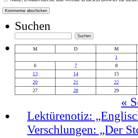
Suchen
Suchen
M
D
M
1
6
7
8
13
14
15
20
21
22
27
28
29
« S
Lektürenotiz: „Engli
Verschlungen: „Der Sto