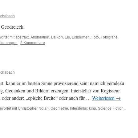
schabach
n Geodreieck
ortet mit
abstrakt
,
Abstraktion
,
Balkon
,
Eis
,
Eisblumen
,
Foto
,
Fotografie
,
termorgen
|
2 Kommentare
schabach
st, kann er im besten Sinne provozierend sein: nämlich geradezu
, Gedanken und Bildern erzeugen. Interstellar von Regisseur
e oder andere „epische Breite“ oder auch für …
Weiterlesen
→
wortet mit
Christopher Nolan
,
Geometrie
,
Interstellar
,
kino
,
Science Fiction
,