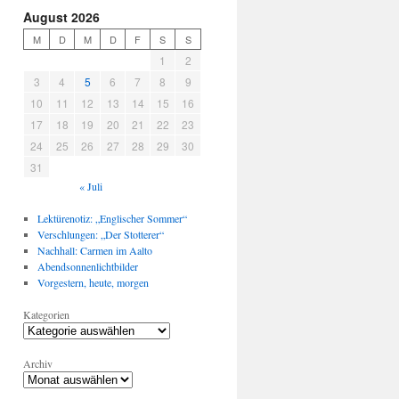
August 2026
M
D
M
D
F
S
S
1
2
3
4
5
6
7
8
9
10
11
12
13
14
15
16
17
18
19
20
21
22
23
24
25
26
27
28
29
30
31
« Juli
Lektürenotiz: „Englischer Sommer“
Verschlungen: „Der Stotterer“
Nachhall: Carmen im Aalto
Abendsonnenlichtbilder
Vorgestern, heute, morgen
Kategorien
Archiv