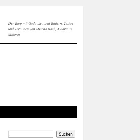
Der Blog mit Gedanken und Bildern, Texten
und Terminen von Mischa Bach, Autorin &
Malerin
Suchen