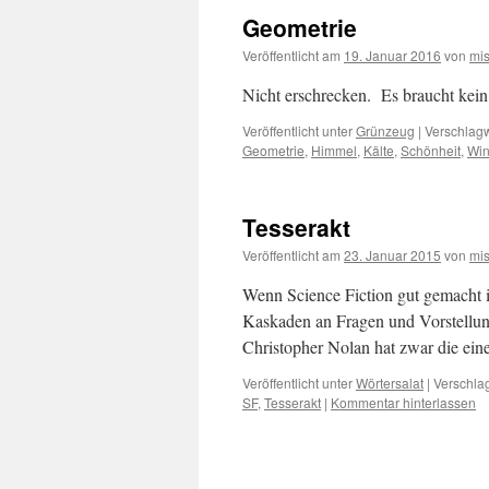
Geometrie
Veröffentlicht am
19. Januar 2016
von
mi
Nicht erschrecken. Es braucht kei
Veröffentlicht unter
Grünzeug
|
Verschlagw
Geometrie
,
Himmel
,
Kälte
,
Schönheit
,
Win
Tesserakt
Veröffentlicht am
23. Januar 2015
von
mi
Wenn Science Fiction gut gemacht i
Kaskaden an Fragen und Vorstellung
Christopher Nolan hat zwar die ein
Veröffentlicht unter
Wörtersalat
|
Verschlag
SF
,
Tesserakt
|
Kommentar hinterlassen