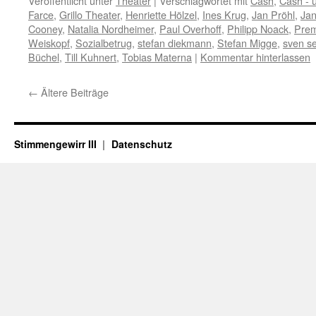
Veröffentlicht unter
Theater
|
Verschlagwortet mit
Cash
,
Cash - 
Farce
,
Grillo Theater
,
Henriette Hölzel
,
Ines Krug
,
Jan Pröhl
,
Jan
Cooney
,
Natalia Nordheimer
,
Paul Overhoff
,
Philipp Noack
,
Prem
Weiskopf
,
Sozialbetrug
,
stefan diekmann
,
Stefan Migge
,
sven s
Büchel
,
Till Kuhnert
,
Tobias Materna
|
Kommentar hinterlassen
←
Ältere Beiträge
Stimmengewirr III
Datenschutz