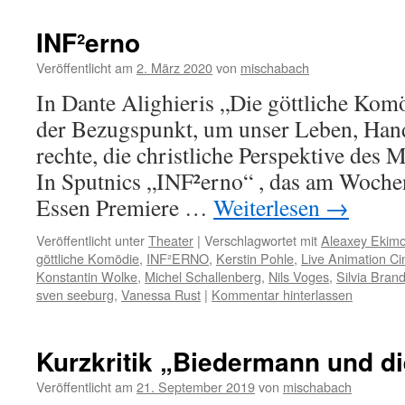
INF²erno
Veröffentlicht am
2. März 2020
von
mischabach
In Dante Alighieris „Die göttliche Komöd
der Bezugspunkt, um unser Leben, Hand
rechte, die christliche Perspektive des M
In Sputnics „INF²erno“ , das am Wochen
Essen Premiere …
Weiterlesen
→
Veröffentlicht unter
Theater
|
Verschlagwortet mit
Aleaxey Ekim
göttliche Komödie
,
INF²ERNO
,
Kerstin Pohle
,
Live Animation C
Konstantin Wolke
,
Michel Schallenberg
,
Nils Voges
,
Silvia Brand
sven seeburg
,
Vanessa Rust
|
Kommentar hinterlassen
Kurzkritik „Biedermann und di
Veröffentlicht am
21. September 2019
von
mischabach