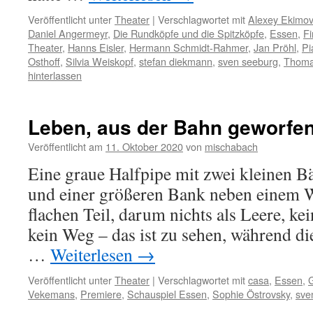
Veröffentlicht unter
Theater
|
Verschlagwortet mit
Alexey Ekimov
Daniel Angermeyr
,
Die Rundköpfe und die Spitzköpfe
,
Essen
,
Fi
Theater
,
Hanns Eisler
,
Hermann Schmidt-Rahmer
,
Jan Pröhl
,
Pi
Osthoff
,
Silvia Weiskopf
,
stefan diekmann
,
sven seeburg
,
Thoma
hinterlassen
Leben, aus der Bahn geworfe
Veröffentlicht am
11. Oktober 2020
von
mischabach
Eine graue Halfpipe mit zwei kleinen B
und einer größeren Bank neben einem 
flachen Teil, darum nichts als Leere, ke
kein Weg – das ist zu sehen, während di
…
Weiterlesen
→
Veröffentlicht unter
Theater
|
Verschlagwortet mit
casa
,
Essen
,
G
Vekemans
,
Premiere
,
Schauspiel Essen
,
Sophie Östrovsky
,
sve