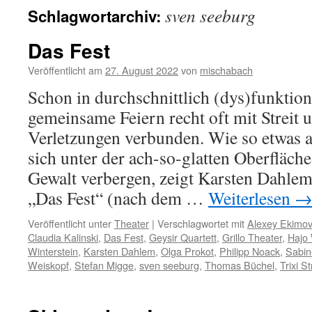
sven seeburg
Schlagwortarchiv:
Das Fest
Veröffentlicht am
27. August 2022
von
mischabach
Schon in durchschnittlich (dys)funktion
gemeinsame Feiern recht oft mit Streit u
Verletzungen verbunden. Wie so etwas 
sich unter der ach-so-glatten Oberfläch
Gewalt verbergen, zeigt Karsten Dahle
„Das Fest“ (nach dem …
Weiterlesen
Veröffentlicht unter
Theater
|
Verschlagwortet mit
Alexey Ekimov
Claudia Kalinski
,
Das Fest
,
Geysir Quartett
,
Grillo Theater
,
Hajo
Winterstein
,
Karsten Dahlem
,
Olga Prokot
,
Philipp Noack
,
Sabin
Weiskopf
,
Stefan Migge
,
sven seeburg
,
Thomas Büchel
,
Trixi S