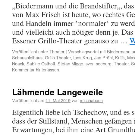
„Biedermann und die Brandstifter„, da
von Max Frisch ist heute, wo rechtes 
und Handeln immer ’normaler‘ zu werden
und vielleicht auch nötiger denn je. Da
Essener Grillo-Theater genauso zu …
W
Veröffentlicht unter
Theater
|
Verschlagwortet mit
Biedermann un
Schauspielhaus
,
Grillo Theater
,
Ines Krug
,
Jan Pröhl
,
Kritik
,
Max
Noack
,
Sabine Osthoff
,
Stefan Migge
,
sven seeburg
,
Theater. S
Kommentar hinterlassen
Lähmende Langeweile
Veröffentlicht am
11. Mai 2019
von
mischabach
Eigentlich liebe ich Tschechow, und es s
dass der Stillstand, Menschen gefangen 
Erwartungen, bei ihm eine Art Grundt