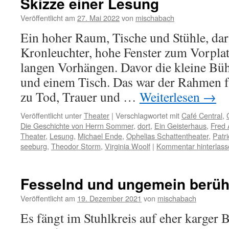
Skizze einer Lesung
Veröffentlicht am
27. Mai 2022
von
mischabach
Ein hoher Raum, Tische und Stühle, da
Kronleuchter, hohe Fenster zum Vorplat
langen Vorhängen. Davor die kleine Büh
und einem Tisch. Das war der Rahmen f
zu Tod, Trauer und …
Weiterlesen
→
Veröffentlicht unter
Theater
|
Verschlagwortet mit
Café Central
,
Die Geschichte von Herrn Sommer
,
dort
,
Ein Geisterhaus
,
Fred
Theater
,
Lesung
,
Michael Ende
,
Ophelias Schattentheater
,
Patr
seeburg
,
Theodor Storm
,
Virginia Woolf
|
Kommentar hinterlass
Fesselnd und ungemein berü
Veröffentlicht am
19. Dezember 2021
von
mischabach
Es fängt im Stuhlkreis auf eher karger 