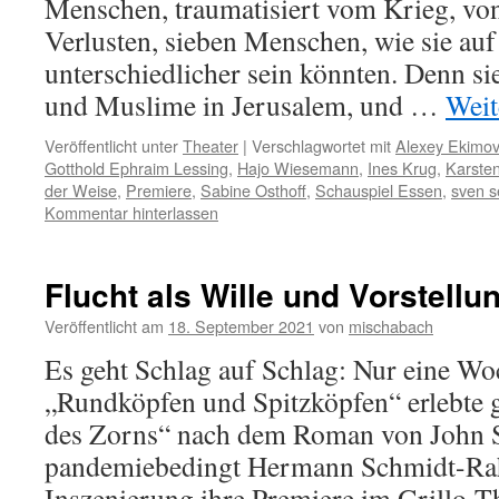
Menschen, traumatisiert vom Krieg, vo
Verlusten, sieben Menschen, wie sie auf 
unterschiedlicher sein könnten. Denn si
und Muslime in Jerusalem, und …
Weit
Veröffentlicht unter
Theater
|
Verschlagwortet mit
Alexey Ekimov
Gotthold Ephraim Lessing
,
Hajo Wiesemann
,
Ines Krug
,
Karste
der Weise
,
Premiere
,
Sabine Osthoff
,
Schauspiel Essen
,
sven s
Kommentar hinterlassen
Flucht als Wille und Vorstellu
Veröffentlicht am
18. September 2021
von
mischabach
Es geht Schlag auf Schlag: Nur eine Wo
„Rundköpfen und Spitzköpfen“ erlebte g
des Zorns“ nach dem Roman von John 
pandemiebedingt Hermann Schmidt-Ra
Inszenierung ihre Premiere im Grillo-T