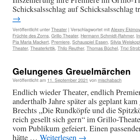
Schicksalsschlag auf Schicksalsschlag t
→
Veröffentlicht unter
Theater
|
Verschlagwortet mit
Alexey Ekimov
Früchte des Zorns
,
Grillo Theater
,
Hermann Schmidt-Rahmer
,
I
Pia Maria Mackert
,
Premiere
,
Schauspiel Essen
,
Silvia Weiskop
Theater
,
Theaterkritik
,
Thilo Reuther
,
Thomas Büchel
,
Trixi Stro
Gelungenes Greuelmärchen
Veröffentlicht am
11. September 2021
von
mischabach
Endlich wieder Theater, endlich Premie
anderthalb Jahre später als geplant kam 
Brechts „Die Rundköpfe und die Spitzk
reich gesellt sich gern“ im Grillo-Thea
vom Publikum gefeiert. Einen passende
hätte …
Weiterlesen
→