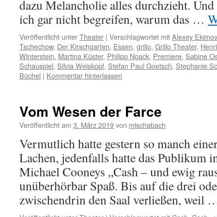
dazu Melancholie alles durchzieht. Un
ich gar nicht begreifen, warum das …
W
Veröffentlicht unter
Theater
|
Verschlagwortet mit
Alexey Ekimov
Tschechow
,
Der Kirschgarten
,
Essen
,
grillo
,
Grillo Theater
,
Henri
Winterstein
,
Martina Küster
,
Philipp Noack
,
Premiere
,
Sabine Os
Schauspiel
,
Silvia Weiskopf
,
Stefan Paul Goetsch
,
Stephanie Sc
Büchel
|
Kommentar hinterlassen
Vom Wesen der Farce
Veröffentlicht am
3. März 2019
von
mischabach
Vermutlich hatte gestern so manch eine
Lachen, jedenfalls hatte das Publikum i
Michael Cooneys „Cash – und ewig raus
unüberhörbar Spaß. Bis auf die drei oder
zwischendrin den Saal verließen, weil