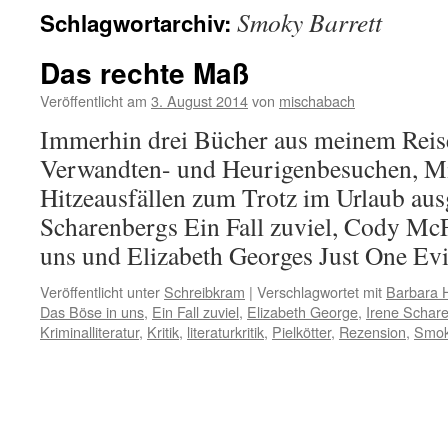
Smoky Barrett
Schlagwortarchiv:
Das rechte Maß
Veröffentlicht am
3. August 2014
von
mischabach
Immerhin drei Bücher aus meinem Reis
Verwandten- und Heurigenbesuchen, M
Hitzeausfällen zum Trotz im Urlaub aus
Scharenbergs Ein Fall zuviel, Cody Mc
uns und Elizabeth Georges Just One Evi
Veröffentlicht unter
Schreibkram
|
Verschlagwortet mit
Barbara 
Das Böse in uns
,
Ein Fall zuviel
,
Elizabeth George
,
Irene Schar
Kriminalliteratur
,
Kritik
,
literaturkritik
,
Pielkötter
,
Rezension
,
Smok