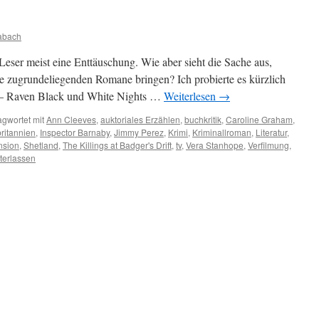
abach
Leser meist eine Enttäuschung. Wie aber sieht die Sache aus,
ie zugrundeliegenden Romane bringen? Ich probierte es kürzlich
 – Raven Black und White Nights …
Weiterlesen
→
agwortet mit
Ann Cleeves
,
auktoriales Erzählen
,
buchkritik
,
Caroline Graham
,
ritannien
,
Inspector Barnaby
,
Jimmy Perez
,
Krimi
,
Kriminallroman
,
Literatur
,
nsion
,
Shetland
,
The Killings at Badger's Drift
,
tv
,
Vera Stanhope
,
Verfilmung
,
terlassen