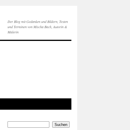
Der Blog mit Gedanken und Bildern, Texten
und Terminen von Mischa Bach, Autorin &
Malerin
Suchen