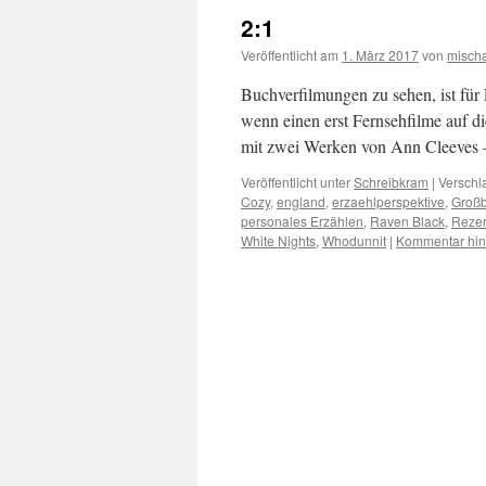
2:1
Veröffentlicht am
1. März 2017
von
misch
Buchverfilmungen zu sehen, ist für 
wenn einen erst Fernsehfilme auf d
mit zwei Werken von Ann Cleeves
Veröffentlicht unter
Schreibkram
|
Verschl
Cozy
,
england
,
erzaehlperspektive
,
Großb
personales Erzählen
,
Raven Black
,
Reze
White Nights
,
Whodunnit
|
Kommentar hin