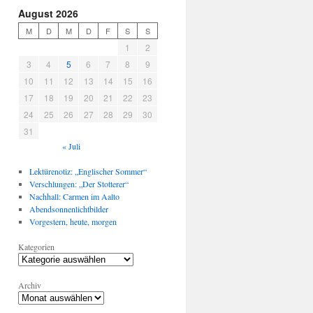
August 2026
M
D
M
D
F
S
S
1
2
3
4
5
6
7
8
9
10
11
12
13
14
15
16
17
18
19
20
21
22
23
24
25
26
27
28
29
30
31
« Juli
Lektürenotiz: „Englischer Sommer“
Verschlungen: „Der Stotterer“
Nachhall: Carmen im Aalto
Abendsonnenlichtbilder
Vorgestern, heute, morgen
Kategorien
Archiv