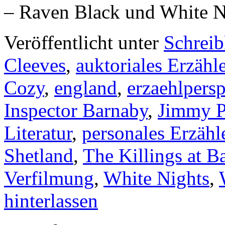
– Raven Black und White 
Veröffentlicht unter
Schrei
Cleeves
,
auktoriales Erzähl
Cozy
,
england
,
erzaehlpers
Inspector Barnaby
,
Jimmy P
Literatur
,
personales Erzähl
Shetland
,
The Killings at Ba
Verfilmung
,
White Nights
,
hinterlassen