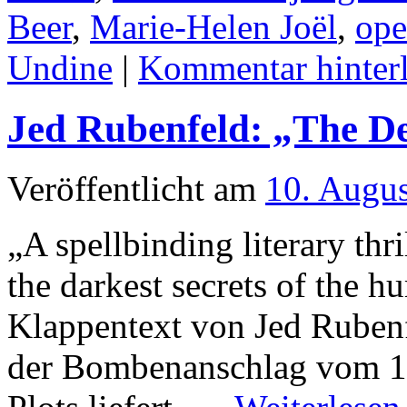
Beer
,
Marie-Helen Joël
,
ope
Undine
|
Kommentar hinterl
Jed Rubenfeld: „The De
Veröffentlicht am
10. Augu
„A spellbinding literary thri
the darkest secrets of the h
Klappentext von Jed Rubenf
der Bombenanschlag vom 16