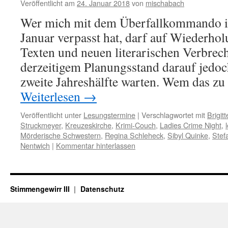
Veröffentlicht am
24. Januar 2018
von
mischabach
Wer mich mit dem Überfallkommando i
Januar verpasst hat, darf auf Wiederho
Texten und neuen literarischen Verbrec
derzeitigem Planungsstand darauf jedoc
zweite Jahreshälfte warten. Wem das zu
Weiterlesen
→
Veröffentlicht unter
Lesungstermine
|
Verschlagwortet mit
Brigit
Struckmeyer
,
Kreuzeskirche
,
Krimi-Couch
,
Ladies Crime Night
,
Mörderische Schwestern
,
Regina Schleheck
,
Sibyl Quinke
,
Stef
Nentwich
|
Kommentar hinterlassen
Stimmengewirr III
Datenschutz