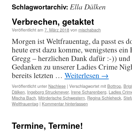
Ella Dälken
Schlagwortarchiv:
Verbrechen, getaktet
Veröffentlicht am
7. März 2018
von
mischabach
Morgen ist Weltfrauentag, da passt es do
heute erst dazu komme, wenigstens ein 
Gregg – herzlichen Dank dafür :-)) und 
Gedanken zu unserer Ladies Crime Nigh
bereits letzten …
Weiterlesen
→
Veröffentlicht unter
Nachlese
|
Verschlagwortet mit
Bottrop
,
Brig
Dälken
,
Ingeborg Struckmeyer
,
Irene Scharenberg
,
Ladies Crim
Mischa Bach
,
Mörderische Schwestern
,
Regina Schleheck
,
Stef
Weltfrauentag
|
Kommentar hinterlassen
Termine, Termine!