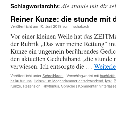
die stunde mit dir se
Schlagwortarchiv:
Reiner Kunze: die stunde mit d
Veröffentlicht am
10. Juni 2019
von
mischabach
Vor einer kleinen Weile hat das ZEITM
der Rubrik „Das war meine Rettung“ inte
Kunze ein ungemein berührendes Gedic
den aktuellen Gedichtband „die stunde m
verwiesen. Ich entsorgte die …
Weiterl
Veröffentlicht unter
Schreibkram
|
Verschlagwortet mit
buchkritik
haiku für uns
,
Helsinki im Mogendämmer entschwindend
,
lyrik
,
P
Kunze
,
Rezension
,
Rhythmus
,
Sprache
|
Kommentar hinterlass