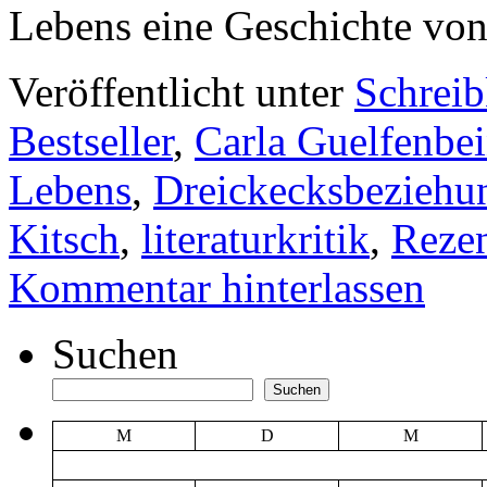
Lebens eine Geschichte vo
Veröffentlicht unter
Schrei
Bestseller
,
Carla Guelfenbe
Lebens
,
Dreickecksbeziehu
Kitsch
,
literaturkritik
,
Reze
Kommentar hinterlassen
Suchen
Suchen
M
D
M