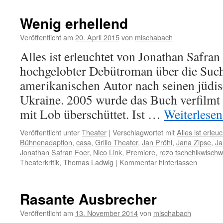
Wenig erhellend
Veröffentlicht am
20. April 2015
von
mischabach
Alles ist erleuchtet von Jonathan Safra
hochgelobter Debütroman über die Such
amerikanischen Autor nach seinen jüdi
Ukraine. 2005 wurde das Buch verfilmt 
mit Lob überschüttet. Ist …
Weiterlese
Veröffentlicht unter
Theater
|
Verschlagwortet mit
Alles ist erleuc
Bühnenadaption
,
casa
,
Grillo Theater
,
Jan Pröhl
,
Jana Zipse
,
Ja
Jonathan Safran Foer
,
Nico Link
,
Premiere
,
rezo tschchikwischwi
Theaterkritik
,
Thomas Ladwig
|
Kommentar hinterlassen
Rasante Ausbrecher
Veröffentlicht am
13. November 2014
von
mischabach