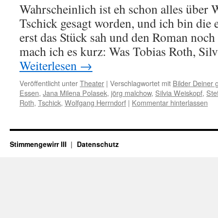
Wahrscheinlich ist eh schon alles über
Tschick gesagt worden, und ich bin die e
erst das Stück sah und den Roman noch 
mach ich es kurz: Was Tobias Roth, Si
Weiterlesen
→
Veröffentlicht unter
Theater
|
Verschlagwortet mit
Bilder Deiner 
Essen
,
Jana Milena Polasek
,
jörg malchow
,
Silvia Weiskopf
,
Ste
Roth
,
Tschick
,
Wolfgang Herrndorf
|
Kommentar hinterlassen
Stimmengewirr III
Datenschutz