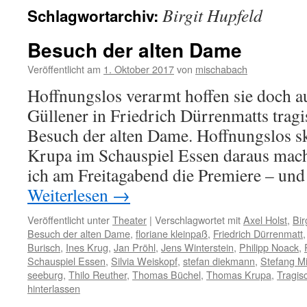
Birgit Hupfeld
Schlagwortarchiv:
Besuch der alten Dame
Veröffentlicht am
1. Oktober 2017
von
mischabach
Hoffnungslos verarmt hoffen sie doch au
Güllener in Friedrich Dürrenmatts tra
Besuch der alten Dame. Hoffnungslos s
Krupa im Schauspiel Essen daraus mac
ich am Freitagabend die Premiere – u
Weiterlesen
→
Veröffentlicht unter
Theater
|
Verschlagwortet mit
Axel Holst
,
Bir
Besuch der alten Dame
,
floriane kleinpaß
,
Friedrich Dürrenmatt
Burisch
,
Ines Krug
,
Jan Pröhl
,
Jens Winterstein
,
Philipp Noack
,
Schauspiel Essen
,
Silvia Weiskopf
,
stefan diekmann
,
Stefang M
seeburg
,
Thilo Reuther
,
Thomas Büchel
,
Thomas Krupa
,
Tragis
hinterlassen