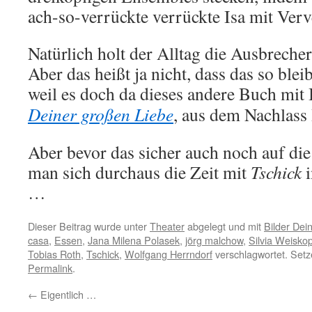
ach-so-verrückte verrückte Isa mit Verve
Natürlich holt der Alltag die Ausbreche
Aber das heißt ja nicht, dass das so blei
weil es doch da dieses andere Buch mit 
Deiner großen Liebe
, aus dem Nachlas
Aber bevor das sicher auch noch auf d
man sich durchaus die Zeit mit
Tschick
i
…
Dieser Beitrag wurde unter
Theater
abgelegt und mit
Bilder Dei
casa
,
Essen
,
Jana Milena Polasek
,
jörg malchow
,
Silvia Weiskop
Tobias Roth
,
Tschick
,
Wolfgang Herrndorf
verschlagwortet. Setz
Permalink
.
←
Eigentlich …