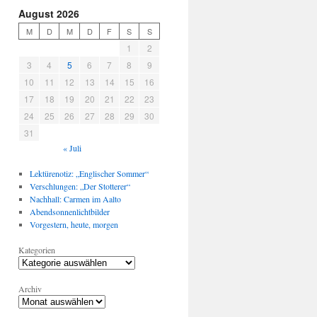
August 2026
M
D
M
D
F
S
S
1
2
3
4
5
6
7
8
9
10
11
12
13
14
15
16
17
18
19
20
21
22
23
24
25
26
27
28
29
30
31
« Juli
Lektürenotiz: „Englischer Sommer“
Verschlungen: „Der Stotterer“
Nachhall: Carmen im Aalto
Abendsonnenlichtbilder
Vorgestern, heute, morgen
Kategorien
Archiv