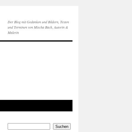
Der Blog mit Gedanken und Bildern, Texten
und Terminen von Mischa Bach, Autorin &
Malerin
Suchen