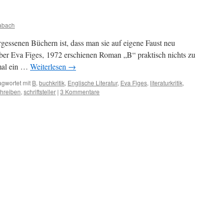
abach
rgessenen Büchern ist, dass man sie auf eigene Faust neu
 über Eva Figes‚ 1972 erschienen Roman „B“ praktisch nichts zu
 mal ein …
Weiterlesen
→
agwortet mit
B
,
buchkritik
,
Englische Literatur
,
Eva Figes
,
literaturkritik
,
hreiben
,
schriftsteller
|
3 Kommentare