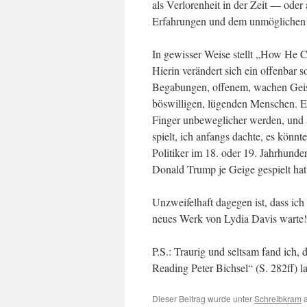
als Verlorenheit in der Zeit — ode
Erfahrungen und dem unmöglichen 
In gewisser Weise stellt „How He C
Hierin verändert sich ein offenbar s
Begabungen, offenem, wachen Geist 
böswilligen, lügenden Menschen. Es 
Finger unbeweglicher werden, und a
spielt, ich anfangs dachte, es könnt
Politiker im 18. oder 19. Jahrhund
Donald Trump je Geige gespielt hat
Unzweifelhaft dagegen ist, dass ic
neues Werk von Lydia Davis warte!
P.S.: Traurig und seltsam fand ich, 
Reading Peter Bichsel“ (S. 282ff) la
Dieser Beitrag wurde unter
Schreibkram
a