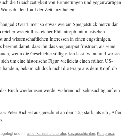
r auch die Gleichzeitigkeit von Erinnerungen und gegenwärtigen
Wunsch, den Lauf der Zeit anzuhalten.
hanged Over Time“ so etwas wie ein Spiegelstück hierzu dar.
o reicher wie einflussreicher Philantroph mit musischen
und wissenschaftlichen Interessen in einen engstirnigen,
beginnt damit, dass ihn das Geigenspiel frustriert, als seine
uch, wenn die Geschichte völlig offen lässt, wann und wo sie
e sich um eine historische Figur, vielleicht einen frühen US-
ert handeln, bekam ich doch nicht die Frage aus dem Kopf, ob
.
h das Buch wiederlesen werde, während ich sehnsüchtig auf ein
dass Peter Bichsel ausgerechnet an dem Tag starb, als ich „After
s.
bgelegt und mit
amerikanische Literatur
,
kurzgeschichten
,
Kurzprosa
,