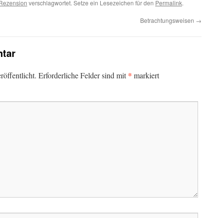
Rezension
verschlagwortet. Setze ein Lesezeichen für den
Permalink
.
Betrachtungsweisen
→
tar
*
öffentlicht.
Erforderliche Felder sind mit
markiert