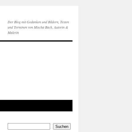
Der Blog mit Gedanken und Bildern, Texten
und Terminen von Mischa Bach, Autorin &
Malerin
Suchen