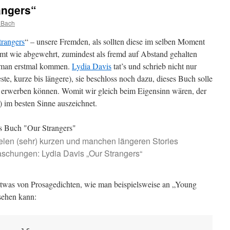
angers“
aBach
trangers
“ – unsere Fremden, als sollten diese im selben Moment
t wie abgewehrt, zumindest als fremd auf Abstand gehalten
 man erstmal kommen.
Lydia Davis
tat’s und schrieb nicht nur
te, kurze bis längere), sie beschloss noch dazu, dieses Buch solle
 erwerben können. Womit wir gleich beim Eigensinn wären, der
) im besten Sinne auszeichnet.
ielen (sehr) kurzen und manchen längeren Stories
aschungen: Lydia Davis „Our Strangers“
etwas von Prosagedichten, wie man beispielsweise an „Young
sehen kann: