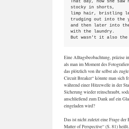
That day, how she saw 
stocky in shorts,
limp hair, bristling l
trudging out into the 
and then later into th
with the laundry.
But wasn't it also the
Eine Alltagsbeobachtung, präzise in
als man im Moment des Fotografierens
das plötzlich von ihr selbst als zu
Circuit Breaker“ könnte man sich fr
während einer Hitzewelle in der Sta
Sicherung wieder reinschraubt, soda
anschließend zum Dank auf ein Gl
eingeladen wird?
Das ist nicht zuletzt eine Frage der
Matter of Perspective“ (S. 81) heiß