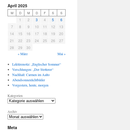
April 2025
M
D
M
D
F
S
S
1
2
3
4
5
6
7
8
9
10
11
12
13
14
15
16
17
18
19
20
21
22
23
24
25
26
27
28
29
30
« März
Mai »
Lektürenotiz: „Englischer Sommer“
Verschlungen: „Der Stotterer“
Nachhall: Carmen im Aalto
Abendsonnenlichtbilder
Vorgestern, heute, morgen
Kategorien
Archiv
Meta