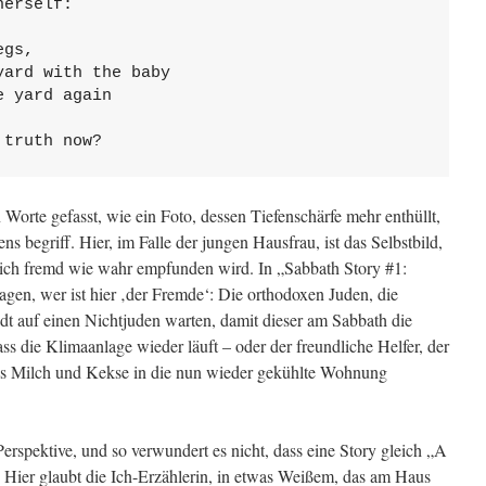
herself:
egs,
yard with the baby
e yard again
 truth now?
 Worte gefasst, wie ein Foto, dessen Tiefenschärfe mehr enthüllt,
 begriff. Hier, im Falle der jungen Hausfrau, ist das Selbstbild,
gleich fremd wie wahr empfunden wird. In „Sabbath Story #1:
agen, wer ist hier ‚der Fremde‘: Die orthodoxen Juden, die
dt auf einen Nichtjuden warten, damit dieser am Sabbath die
ss die Klimaanlage wieder läuft – oder der freundliche Helfer, der
as Milch und Kekse in die nun wieder gekühlte Wohnung
 Perspektive, und so verwundert es nicht, dass eine Story gleich „A
t. Hier glaubt die Ich-Erzählerin, in etwas Weißem, das am Haus