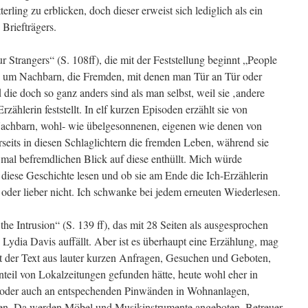
terling zu erblicken, doch dieser erweist sich lediglich als ein
 Briefträgers.
r Strangers“ (S. 108ff), die mit der Feststellung beginnt „People
lles um Nachbarn, die Fremden, mit denen man Tür an Tür oder
die doch so ganz anders sind als man selbst, weil sie ‚andere
ählerin feststellt. In elf kurzen Episoden erzählt sie von
achbarn, wohl- wie übelgesonnenen, eigenen wie denen von
seits in diesen Schlaglichtern die fremden Leben, während sie
 mal befremdlichen Blick auf diese enthüllt. Mich würde
 diese Geschichte lesen und ob sie am Ende die Ich-Erzählerin
 oder lieber nicht. Ich schwanke bei jedem erneuten Wiederlesen.
the Intrusion“ (S. 139 ff), das mit 28 Seiten als ausgesprochen
Lydia Davis auffällt. Aber ist es überhaupt eine Erzählung, mag
ht der Text aus lauter kurzen Anfragen, Gesuchen und Geboten,
nteil von Lokalzeitungen gefunden hätte, heute wohl eher in
t oder auch an entspechenden Pinwänden in Wohnanlagen,
n. Da werden Möbel und Musikinstrumente angeboten, Betreuer