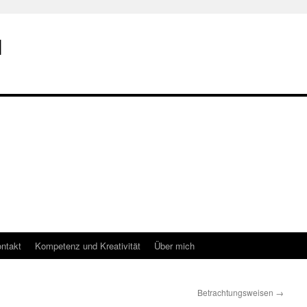
I
ntakt
Kompetenz und Kreativität
Über mich
Betrachtungsweisen
→