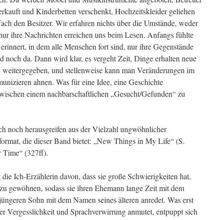
rkauft und Kinderbetten verschenkt, Hochzeitskleider geliehen
ach den Besitzer. Wir erfahren nichts über die Umstände, weder
 nur ihre Nachrichten erreichen uns beim Lesen. Anfangs fühlte
erinnert, in dem alle Menschen fort sind, nur ihre Gegenstände
d noch da. Dann wird klar, es vergeht Zeit, Dinge erhalten neue
 weitergegeben, und stellenweise kann man Veränderungen im
nizieren ahnen. Was für eine Idee, eine Geschichte
zwischen einem nachbarschaftlichen „Gesucht/Gefunden“ zu
h noch herausgreifen aus der Vielzahl ungwöhnlicher
format, die dieser Band bietet: „New Things in My Life“ (S.
Time“ (327ff).
die Ich-Erzählerin davon, dass sie große Schwierigkeiten hat,
 zu gewöhnen, sodass sie ihren Ehemann lange Zeit mit dem
üngeren Sohn mit dem Namen seines älteren anredet. Was erst
ber Vergesslichkeit und Sprachverwirrung anmutet, entpuppt sich