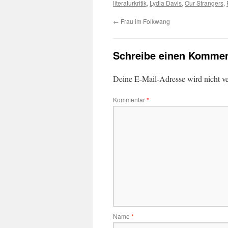
literaturkritik
,
Lydia Davis
,
Our Strangers
,
←
Frau im Folkwang
Schreibe einen Kommen
Deine E-Mail-Adresse wird nicht ver
Kommentar
*
Name
*