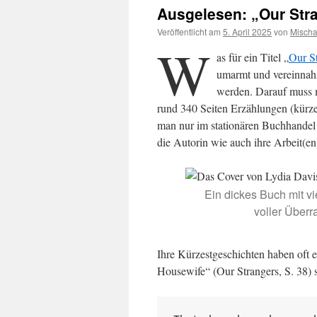
Ausgelesen: „Our Str
Veröffentlicht am
5. April 2025
von
Misch
W
as für ein Titel „
Our S
umarmt und vereinnahm
werden. Darauf muss
rund 340 Seiten Erzählungen (kürzes
man nur im stationären Buchhandel
die Autorin wie auch ihre Arbeit(en
Ein dickes Buch mit v
voller Überr
Ihre Kürzestgeschichten haben oft 
Housewife“ (Our Strangers, S. 38) 