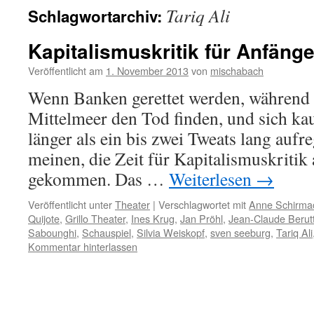
Tariq Ali
Schlagwortarchiv:
Kapitalismuskritik für Anfänge
Veröffentlicht am
1. November 2013
von
mischabach
Wenn Banken gerettet werden, während 
Mittelmeer den Tod finden, und sich k
länger als ein bis zwei Tweats lang auf
meinen, die Zeit für Kapitalismuskritik
gekommen. Das …
Weiterlesen
→
Veröffentlicht unter
Theater
|
Verschlagwortet mit
Anne Schirma
Quijote
,
Grillo Theater
,
Ines Krug
,
Jan Pröhl
,
Jean-Claude Berutt
Sabounghi
,
Schauspiel
,
Silvia Weiskopf
,
sven seeburg
,
Tariq Ali
Kommentar hinterlassen