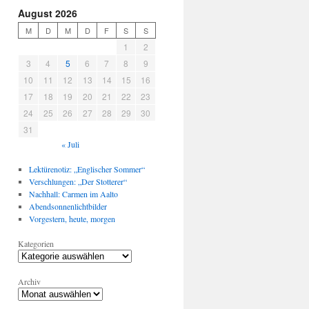
August 2026
M
D
M
D
F
S
S
1
2
3
4
5
6
7
8
9
10
11
12
13
14
15
16
17
18
19
20
21
22
23
24
25
26
27
28
29
30
31
« Juli
Lektürenotiz: „Englischer Sommer“
Verschlungen: „Der Stotterer“
Nachhall: Carmen im Aalto
Abendsonnenlichtbilder
Vorgestern, heute, morgen
Kategorien
Archiv