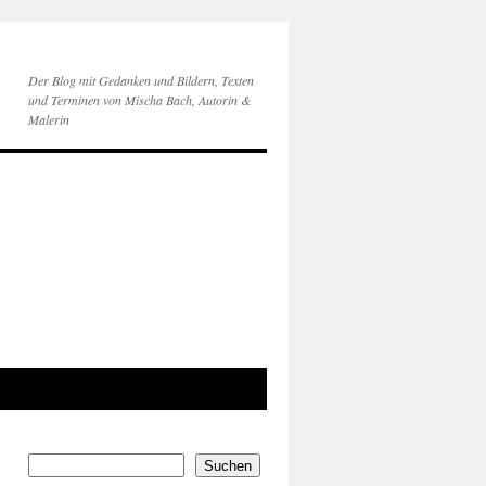
Der Blog mit Gedanken und Bildern, Texten
und Terminen von Mischa Bach, Autorin &
Malerin
Suchen