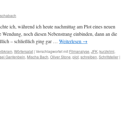
ischabach
achte ich, während ich heute nachmittag am Plot eines neuen
ne Wendung, noch diesen Nebenstrang einbinden, dann an die
ßlich – schließlich ging gar …
Weiterlesen
→
eibkram
,
Wörtersalat
|
Verschlagwortet mit
Filmanalyse
,
JFK
,
kurzkrimi
,
sei Gantenbein
,
Mischa Bach
,
Oliver Stone
,
plot
,
schreiben
,
Schrifsteller
|