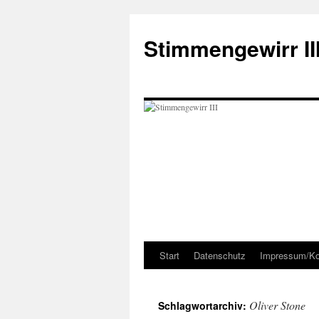
Zum
Inhalt
Stimmengewirr II
springen
Start
Datenschutz
Impressum/Ko
Oliver Stone
Schlagwortarchiv: