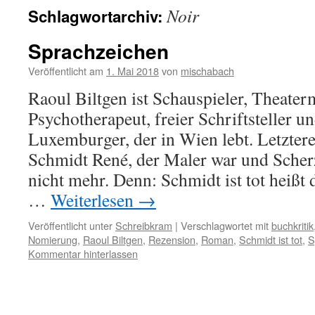
Noir
Schlagwortarchiv:
Sprachzeichen
Veröffentlicht am
1. Mai 2018
von
mischabach
Raoul Biltgen ist Schauspieler, Theater
Psychotherapeut, freier Schriftsteller u
Luxemburger, der in Wien lebt. Letzteres
Schmidt René, der Maler war und Scher
nicht mehr. Denn: Schmidt ist tot heißt
…
Weiterlesen
→
Veröffentlicht unter
Schreibkram
|
Verschlagwortet mit
buchkritik
Nomierung
,
Raoul Biltgen
,
Rezension
,
Roman
,
Schmidt ist tot
,
S
Kommentar hinterlassen