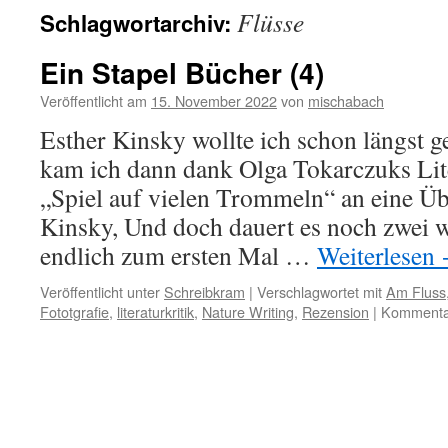
Flüsse
Schlagwortarchiv:
Ein Stapel Bücher (4)
Veröffentlicht am
15. November 2022
von
mischabach
Esther Kinsky wollte ich schon längst g
kam ich dann dank Olga Tokarczuks Lit
„Spiel auf vielen Trommeln“ an eine Ü
Kinsky, Und doch dauert es noch zwei we
endlich zum ersten Mal …
Weiterlesen
Veröffentlicht unter
Schreibkram
|
Verschlagwortet mit
Am Fluss
Fototgrafie
,
literaturkritik
,
Nature Writing
,
Rezension
|
Kommentar