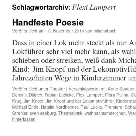
Flexi Lampert
Schlagwortarchiv:
Handfeste Poesie
Veröffentlicht am
16. November 2014
von
mischabach
Dass in einer Lok mehr steckt als nur A
Lokführer sehr viel mehr kann, als wah
schieben oder streiken, weiß dank Micha
Kind: Jim Knopf und der Lokomotivführ
Jahrezehnten Wege in Kinderzimmer 
Veröffentlicht unter
Theater
|
Verschlagwortet mit
Anne Spaeter
Dominik Dittrich
,
Fabian Lüdicke
,
Flexi Lampert
,
Flora Pulina
,
Ge
Krug
,
Jim Knopf
,
Jim Knopf und der Lokomotivführer
,
Kindermä
Michael Ende
,
Natalia Nordheimer
,
Paul Lücke
,
Premiere
,
Schau
Strehler
,
sven seeburg
,
Theaterkritik
,
weihnachtsmaerchen
,
Wei
hinterlassen