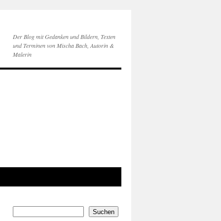
Der Blog mit Gedanken und Bildern, Texten
und Terminen von Mischa Bach, Autorin &
Malerin
Suchen