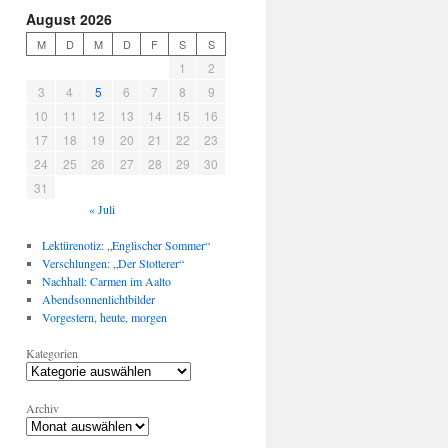
August 2026
M
D
M
D
F
S
S
1
2
3
4
5
6
7
8
9
10
11
12
13
14
15
16
17
18
19
20
21
22
23
24
25
26
27
28
29
30
31
« Juli
Lektürenotiz: „Englischer Sommer“
Verschlungen: „Der Stotterer“
Nachhall: Carmen im Aalto
Abendsonnenlichtbilder
Vorgestern, heute, morgen
Kategorien
Archiv