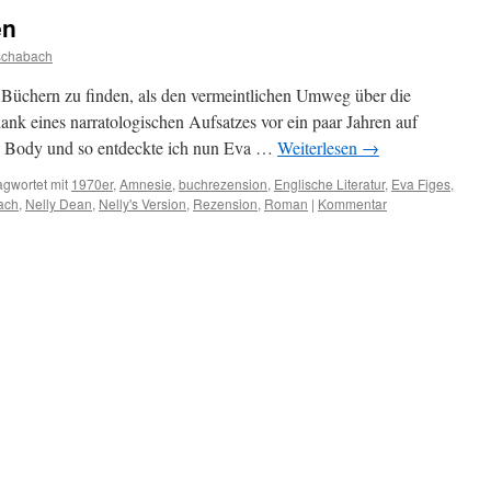
en
schabach
 Büchern zu finden, als den vermeintlichen Umweg über die
dank eines narratologischen Aufsatzes vor ein paar Jahren auf
he Body und so entdeckte ich nun Eva …
Weiterlesen
→
agwortet mit
1970er
,
Amnesie
,
buchrezension
,
Englische Literatur
,
Eva Figes
,
ach
,
Nelly Dean
,
Nelly's Version
,
Rezension
,
Roman
|
Kommentar