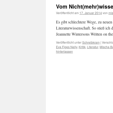
Vom Nicht(mehr)wiss
Veröffentlicht am
17. Januar 2014
von
mi
Es gibt schlechtere Wege, zu neuen
Literaturwissenschaft. So stieß ich 
Jeannette Wintersons Written on t
Veröffentlicht unter
Schreibkram
|
Verschl
Eva Figes Nelly
,
Kritik
,
Literatur
,
Mischa B
hinterlassen