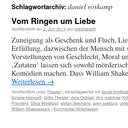
daniel roskamp
Schlagwortarchiv:
Vom Ringen um Liebe
Veröffentlicht am
2. Juni 2013
von
mischabach
Zuneigung als Geschenk und Fluch, Li
Erfüllung, dazwischen der Mensch mit s
Vorstellungen von Geschlecht, Moral u
‚Zutaten‘ lassen sich sowohl mörderisc
Komödien machen. Dass William Shake
Weiterlesen
→
Veröffentlicht unter
Theater
|
Verschlagwortet mit
daniel breitfel
floriane kleinpaß
,
Grillo Theater
,
Jens Ochlast
,
jörg malchow
,
Kri
Premiere
,
Silvia Weiskopf
,
stefan diekmann
,
sven seeburg
,
ulri
William Shakespeare
|
Kommentar hinterlassen