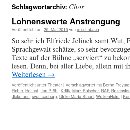
Chor
Schlagwortarchiv:
Lohnenswerte Anstrengung
Veröffentlicht am
25. Mai 2015
von
mischabach
So sehr ich Elfriede Jelinek samt Wut,
Sprachgewalt schätze, so sehr bevorzuge 
Texte auf der Bühne „serviert“ zu bekom
lesen. Denn, bei aller Liebe, allein mit 
Weiterlesen
→
Veröffentlicht unter
Theater
|
Verschlagwortet mit
Bernd Freytag
Fichte
,
Heimat
,
Jan Pröhl
,
Kritik
,
Mark Polscher
,
RAF
,
Rezensio
diekmann
,
sven seeburg
,
Ulrike Maria Stuart
,
WolkenHeim
|
Kom