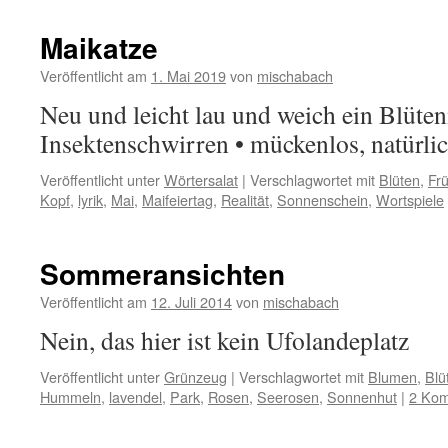
Maikatze
Veröffentlicht am
1. Mai 2019
von
mischabach
Neu und leicht lau und weich ein Blüte
Insektenschwirren • mückenlos, natürli
Veröffentlicht unter
Wörtersalat
|
Verschlagwortet mit
Blüten
,
Frü
Kopf
,
lyrik
,
Mai
,
Maifeiertag
,
Realität
,
Sonnenschein
,
Wortspiele
Sommeransichten
Veröffentlicht am
12. Juli 2014
von
mischabach
Nein, das hier ist kein Ufolandeplatz
Veröffentlicht unter
Grünzeug
|
Verschlagwortet mit
Blumen
,
Blü
Hummeln
,
lavendel
,
Park
,
Rosen
,
Seerosen
,
Sonnenhut
|
2 Ko