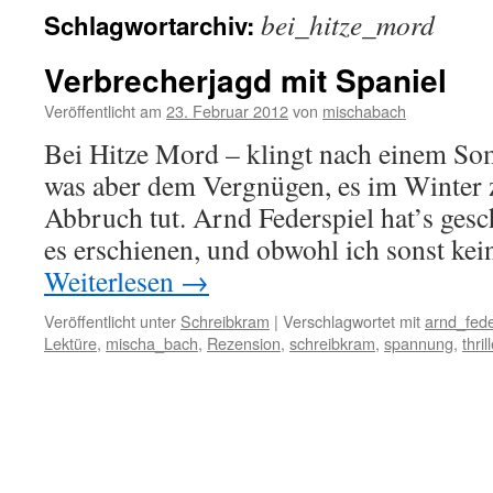
bei_hitze_mord
Schlagwortarchiv:
Verbrecherjagd mit Spaniel
Veröffentlicht am
23. Februar 2012
von
mischabach
Bei Hitze Mord – klingt nach einem Som
was aber dem Vergnügen, es im Winter 
Abbruch tut. Arnd Federspiel hat’s gesch
es erschienen, und obwohl ich sonst ke
Weiterlesen
→
Veröffentlicht unter
Schreibkram
|
Verschlagwortet mit
arnd_fede
Lektüre
,
mischa_bach
,
Rezension
,
schreibkram
,
spannung
,
thril