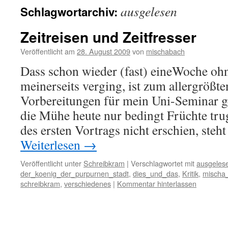
ausgelesen
Schlagwortarchiv:
Zeitreisen und Zeitfresser
Veröffentlicht am
28. August 2009
von
mischabach
Dass schon wieder (fast) eineWoche oh
meinerseits verging, ist zum allergrößte
Vorbereitungen für mein Uni-Seminar ge
die Mühe heute nur bedingt Früchte trug
des ersten Vortrags nicht erschien, ste
Weiterlesen
→
Veröffentlicht unter
Schreibkram
|
Verschlagwortet mit
ausgeles
der_koenig_der_purpurnen_stadt
,
dies_und_das
,
Kritik
,
mischa
schreibkram
,
verschiedenes
|
Kommentar hinterlassen