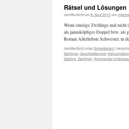
Rätsel und Lösungen
Veröffentlicht am
8. April 2015
von
misch
Wenn eineiige Zwillinge mal nicht (
als janusköpfiges Doppel bzw. als 
Roman Allerliebste Schwester, in 
Veröffentlicht unter
Schreibkram
|
Verschl
Zwillinge
,
Geschwisterneid
,
Halluzinatio
Zwilling
,
Zwillinge
|
Kommentar hinterlas