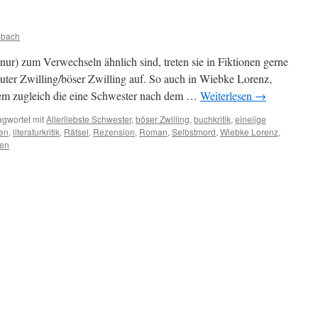
abach
nur) zum Verwechseln ähnlich sind, treten sie in Fiktionen gerne
guter Zwilling/böser Zwilling auf. So auch in Wiebke Lorenz‚
dem zugleich die eine Schwester nach dem …
Weiterlesen
→
agwortet mit
Allerliebste Schwester
,
böser Zwilling
,
buchkritik
,
eineiige
nen
,
literaturkritik
,
Rätsel
,
Rezension
,
Roman
,
Selbstmord
,
Wiebke Lorenz
,
sen