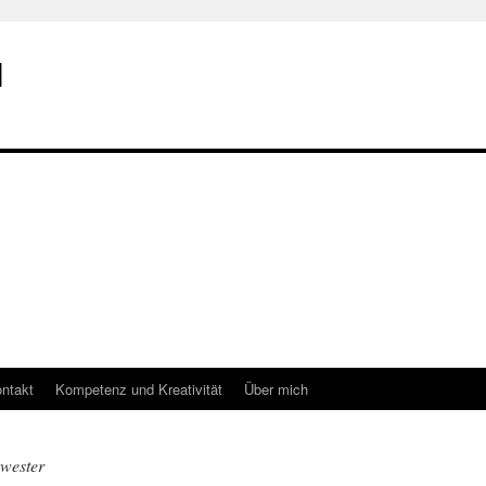
I
ntakt
Kompetenz und Kreativität
Über mich
hwester