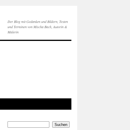
Der Blog mit Gedanken und Bildern, Texten
und Terminen von Mischa Bach, Autorin &
Malerin
Suchen