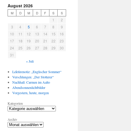
August 2026
M
D
M
D
F
S
S
1
2
3
4
5
6
7
8
9
10
11
12
13
14
15
16
17
18
19
20
21
22
23
24
25
26
27
28
29
30
31
« Juli
Lektürenotiz: „Englischer Sommer“
Verschlungen: „Der Stotterer“
Nachhall: Carmen im Aalto
Abendsonnenlichtbilder
Vorgestern, heute, morgen
Kategorien
Archiv