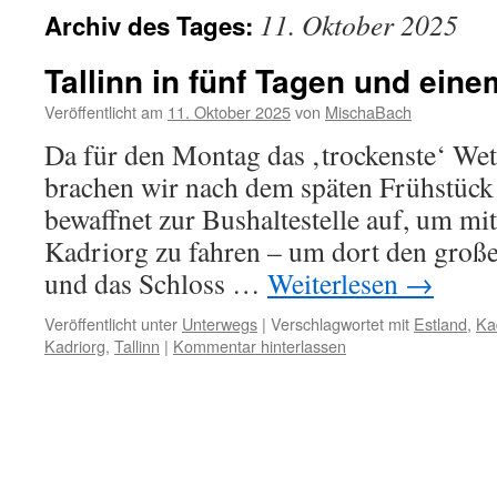
11. Oktober 2025
Archiv des Tages:
Tallinn in fünf Tagen und eine
Veröffentlicht am
11. Oktober 2025
von
MischaBach
Da für den Montag das ‚trockenste‘ Wet
brachen wir nach dem späten Frühstüc
bewaffnet zur Bushaltestelle auf, um m
Kadriorg zu fahren – um dort den groß
und das Schloss …
Weiterlesen
→
Veröffentlicht unter
Unterwegs
|
Verschlagwortet mit
Estland
,
Ka
Kadriorg
,
Tallinn
|
Kommentar hinterlassen