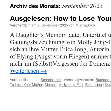
September 2025
Archiv des Monats:
Ausgelesen: How to Lose You
Veröffentlicht am
9. September 2025
von
MischaBach
A Daughter’s Memoir lautet Untertitel 
Gattungsbezeichnung von Molly Jong-Fa
sich an ihre Mutter Erica Jong, Autorin
of Flying (Angst vorm Fliegen) erinner
mehr im (Selbst)Vergessen der Demenz
Weiterlesen
→
Veröffentlicht unter
Schreibkram
|
Verschlagwortet mit
Buchbesp
To Lose Your Mother
,
Memoir
,
Molly Jong-Fast
,
Rezension
|
Kom