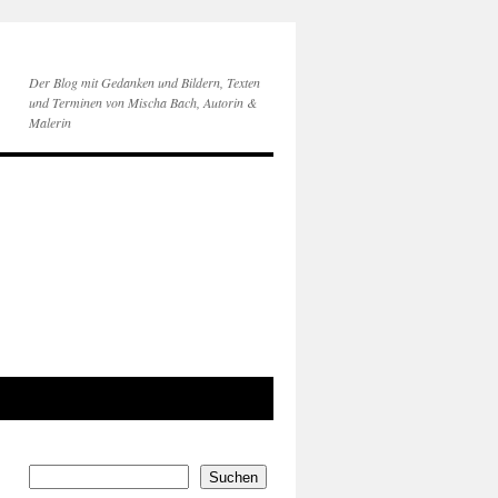
Der Blog mit Gedanken und Bildern, Texten
und Terminen von Mischa Bach, Autorin &
Malerin
Suchen