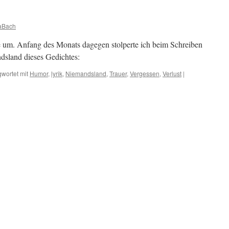
aBach
te um. Anfang des Monats dagegen stolperte ich beim Schreiben
dsland dieses Gedichtes:
wortet mit
Humor
,
lyrik
,
Niemandsland
,
Trauer
,
Vergessen
,
Verlust
|