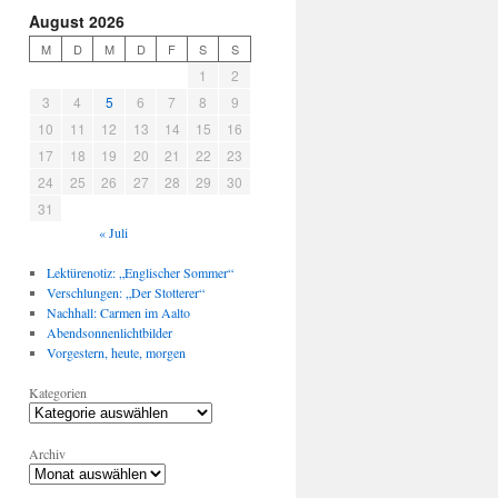
August 2026
M
D
M
D
F
S
S
1
2
3
4
5
6
7
8
9
10
11
12
13
14
15
16
17
18
19
20
21
22
23
24
25
26
27
28
29
30
31
« Juli
Lektürenotiz: „Englischer Sommer“
Verschlungen: „Der Stotterer“
Nachhall: Carmen im Aalto
Abendsonnenlichtbilder
Vorgestern, heute, morgen
Kategorien
Archiv