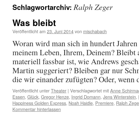
Ralph Zeger
Schlagwortarchiv:
Was bleibt
Veröffentlicht am
23. Juni 2014
von
mischabach
Woran wird man sich in hundert Jahren
meinem Leben, Ihrem, Deinem? Bleibt al
materiell fassbar ist, wie Andrews gesch
Martin suggeriert? Bleiben gar nur Sch
die wir einander zufügten? Oder, wen
Veröffentlicht unter
Theater
|
Verschlagwortet mit
Anne Schirma
Essen
,
Glück
,
Gregor Henze
,
Ingrid Domann
,
Jens Winterstein
,
Happiness Golden Express
,
Noah Haidle
,
Premiere
,
Ralph Zege
Kommentar hinterlassen