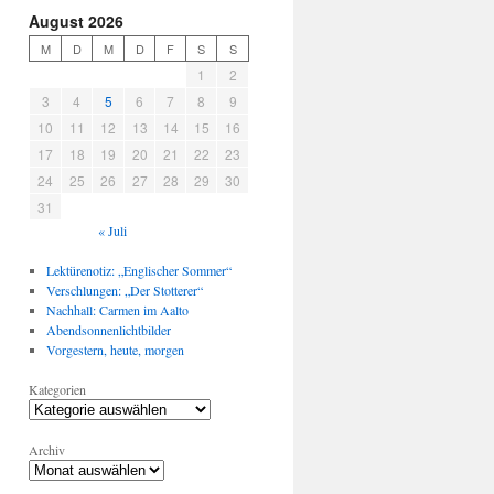
August 2026
M
D
M
D
F
S
S
1
2
3
4
5
6
7
8
9
10
11
12
13
14
15
16
17
18
19
20
21
22
23
24
25
26
27
28
29
30
31
« Juli
Lektürenotiz: „Englischer Sommer“
Verschlungen: „Der Stotterer“
Nachhall: Carmen im Aalto
Abendsonnenlichtbilder
Vorgestern, heute, morgen
Kategorien
Archiv