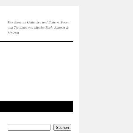
Der Blog mit Gedanken und Bildern, Texten
und Terminen von Mischa Bach, Autorin &
Malerin
Suchen