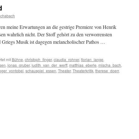
d
schabach
ren meine Erwartungen an die gestrige Premiere von Henrik
en wahrlich nicht. Der Stoff gehört zu den verworrensten
d Griegs Musik ist dagegen melancholischer Pathos …
tet mit
Bühne
,
christoph_finger
,
claudia_rohner
,
florian_lange
,
bsen
,
jonas_gruber
,
judith_van_der_werff
,
matthias_eberle
,
mischa_bach
,
oger_vontobel
,
schauspiel_essen
,
Theater
,
Theaterkritik
,
therese_doerr
,