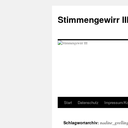
Zum
Inhalt
Stimmengewirr II
springen
Start
Datenschutz
Impressum/Ko
nadine_grellin
Schlagwortarchiv: