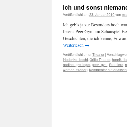
Ich und sonst nieman
Veröffentlicht am
23. Januar 2010
von
mi
Ich geb’s ja zu: Besonders hoch wa
Ibsens Peer Gynt am Schauspiel Ess
Geschichten, die ich kenne; Edwar
Weiterlesen
→
Veröffentlicht unter
Theater
|
Verschlagwor
friederike_becht
,
Grillo Theater
,
henrik_i
nadine_grellinger
,
peer_gynt
,
Premiere
,
r
werner_strener
|
Kommentar hinterlassen