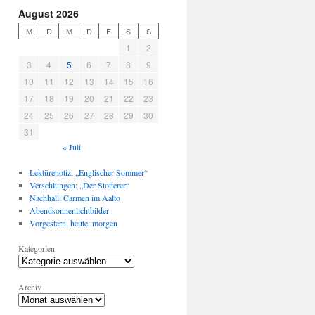
August 2026
M
D
M
D
F
S
S
1
2
3
4
5
6
7
8
9
10
11
12
13
14
15
16
17
18
19
20
21
22
23
24
25
26
27
28
29
30
31
« Juli
Lektürenotiz: „Englischer Sommer“
Verschlungen: „Der Stotterer“
Nachhall: Carmen im Aalto
Abendsonnenlichtbilder
Vorgestern, heute, morgen
Kategorien
Archiv