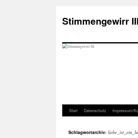
Zum
Inhalt
Stimmengewirr II
springen
Start
Datenschutz
Impressum/Ko
liebe_ist_ein_
Schlagwortarchiv: