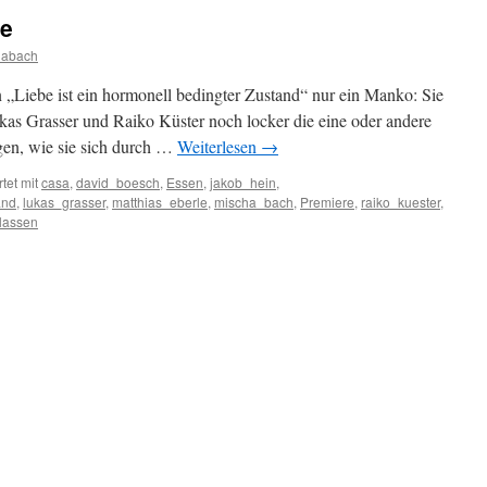
se
habach
n „Liebe ist ein hormonell bedingter Zustand“ nur ein Manko: Sie
ukas Grasser und Raiko Küster noch locker die eine oder andere
en, wie sie sich durch …
Weiterlesen
→
tet mit
casa
,
david_boesch
,
Essen
,
jakob_hein
,
and
,
lukas_grasser
,
matthias_eberle
,
mischa_bach
,
Premiere
,
raiko_kuester
,
lassen