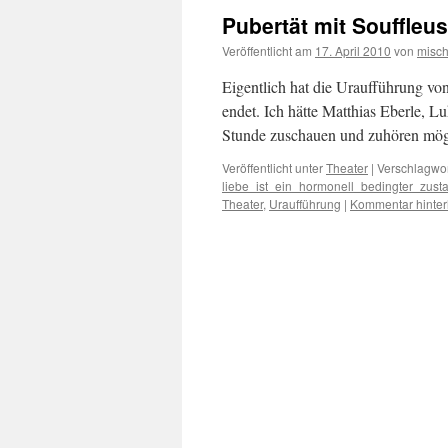
Pubertät mit Souffleu
Veröffentlicht am
17. April 2010
von
misc
Eigentlich hat die Uraufführung vo
endet. Ich hätte Matthias Eberle, L
Stunde zuschauen und zuhören mög
Veröffentlicht unter
Theater
|
Verschlagwor
liebe_ist_ein_hormonell_bedingter_zust
Theater
,
Uraufführung
|
Kommentar hinter