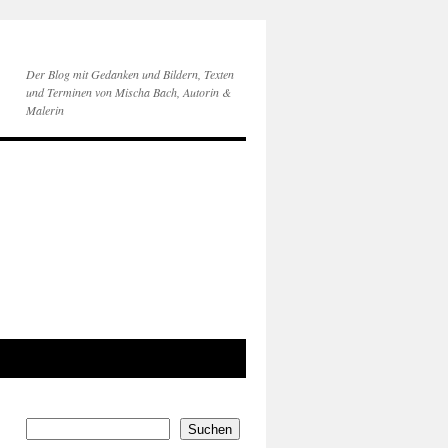
Der Blog mit Gedanken und Bildern, Texten
und Terminen von Mischa Bach, Autorin &
Malerin
Suchen