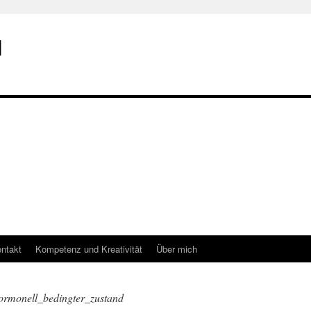
I
ntakt
Kompetenz und Kreativität
Über mich
hormonell_bedingter_zustand