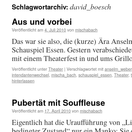
david_boesch
Schlagwortarchiv:
Aus und vorbei
Veröffentlicht am
4. Juli 2010
von
mischabach
Das war sie also, die (kurze) Ära Anse
Schauspiel Essen. Gestern verabschiede
mit einem Theaterfest in und ums Grill
Veröffentlicht unter
Theater
|
Verschlagwortet mit
anselm_weber
intendantenwechsel
,
mischa_bach
,
schauspiel_essen
,
Theater
,
hinterlassen
Pubertät mit Souffleuse
Veröffentlicht am
17. April 2010
von
mischabach
Eigentlich hat die Uraufführung von „Li
bedingter Zustand“ nur ein Manko: Sie e