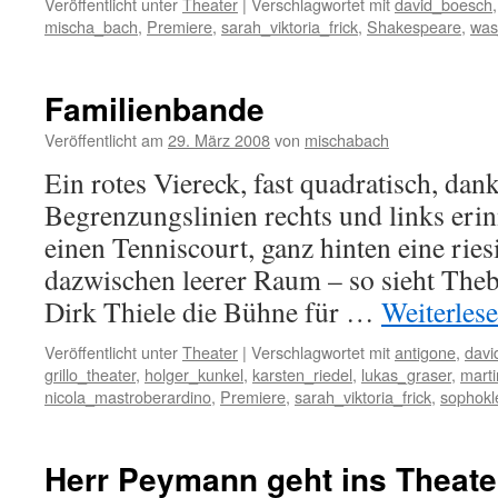
Veröffentlicht unter
Theater
|
Verschlagwortet mit
david_boesch
mischa_bach
,
Premiere
,
sarah_viktoria_frick
,
Shakespeare
,
was
Familienbande
Veröffentlicht am
29. März 2008
von
mischabach
Ein rotes Viereck, fast quadratisch, dan
Begrenzungslinien rechts und links erin
einen Tenniscourt, ganz hinten eine rie
dazwischen leerer Raum – so sieht Thebe
Dirk Thiele die Bühne für …
Weiterles
Veröffentlicht unter
Theater
|
Verschlagwortet mit
antigone
,
davi
grillo_theater
,
holger_kunkel
,
karsten_riedel
,
lukas_graser
,
marti
nicola_mastroberardino
,
Premiere
,
sarah_viktoria_frick
,
sophokl
Herr Peymann geht ins Theater