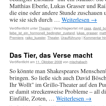
Matthias Eberle, Lukas Grasser und Rai
die eine oder andere Stunde zuschauen
wie sie sich durch …
Weiterlesen
→
Veröffentlicht unter
Theater
|
Verschlagwortet mit
casa
,
david_b
liebe_ist_ein_hormonell_bedingter_zustand
,
lukas_grasser
,
matt
Premiere
,
raiko_kuester
,
Theater
,
Uraufführung
|
Kommentar hin
Das Tier, das Verse macht
Veröffentlicht am
11. Oktober 2008
von
mischabach
So könnte man Shakespeares Menschenb
bringen. So ließe sich auch David Bösc
Ihr Wollt" im Grillo-Theater auf den Pu
er damit streckenweise Probleme – all di
Einfälle, Zoten, …
Weiterlesen
→