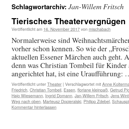
Jan-Willem Fritsch
Schlagwortarchiv:
Tierisches Theatervergnügen
Veröffentlicht am
16. November 2017
von
mischabach
Normalerweise sind Weihnachtsmärchen 
vorher schon kennen. So wie der „Fros
aktuellen Essener Märchen auch geht. A
denn was Christian Tombeil für Kinder 
angerichtet hat, ist eine Uraufführung:
Veröffentlicht unter
Theater
|
Verschlagwortet mit
Anne Kolterm
Friedrich
,
Christian Tombeil
,
Essen
,
floriane kleinpaß
,
Getrud Pi
Hajo Wiesemann
,
Ingrid Domann
,
Jan-Willem Fritsch
,
Jens Wint
Weg nach oben
,
Marteusz Dopieralski
,
Philipp Zdebel
,
Schauspi
Kommentar hinterlassen