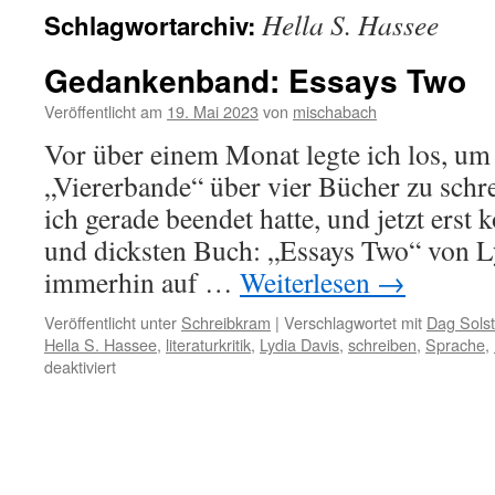
Hella S. Hassee
Schlagwortarchiv:
Gedankenband: Essays Two
Veröffentlicht am
19. Mai 2023
von
mischabach
Vor über einem Monat legte ich los, um
„Viererbande“ über vier Bücher zu schr
ich gerade beendet hatte, und jetzt ers
und dicksten Buch: „Essays Two“ von 
immerhin auf …
Weiterlesen
→
Veröffentlicht unter
Schreibkram
|
Verschlagwortet mit
Dag Sols
Hella S. Hassee
,
literaturkritik
,
Lydia Davis
,
schreiben
,
Sprache
,
für
deaktiviert
Gedankenband:
Essays
Two