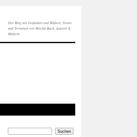
Der Blog mit Gedanken und Bildern, Texten
und Terminen von Mischa Bach, Autorin &
Malerin
Suchen