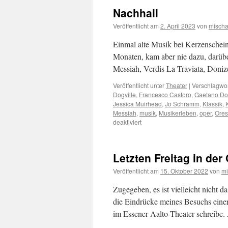
Nachhall
Veröffentlicht am
2. April 2023
von
misch
Einmal alte Musik bei Kerzenschein,
Monaten, kam aber nie dazu, darübe
Messiah, Verdis La Traviata, Doni
Veröffentlicht unter
Theater
|
Verschlagwor
Dogville
,
Francesco Castoro
,
Gaetano Don
Jessica Muirhead
,
Jo Schramm
,
Klassik
,
Messiah
,
musik
,
Musikerleben
,
oper
,
Ores
für
deaktiviert
Nachhall
Letzten Freitag in der
Veröffentlicht am
15. Oktober 2022
von
m
Zugegeben, es ist vielleicht nicht 
die Eindrücke meines Besuchs eine
im Essener Aalto-Theater schreibe.