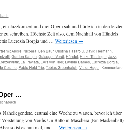
abach
 ein Jazzkonzert und drei Opern sah und hörte ich in den letzten
r zu schreiben. Höchste Zeit also, dem Nachhall von Händels
zettis Lucrezia Borgia und …
Weiterlesen
→
tet mit
Andrei Nicoara
,
Ben Baur
,
Cristina Pasaroiu
,
David Hermann
,
izetti
,
Gordon Kampe
,
Guiseppe Verdi
,
Händel
,
Heiko Trinsinger
,
Jazz
,
Konzertkritik
,
La Traviata
,
LArs von Trier
,
Lavinia Dames
,
Lucrezia Borgia
,
te Cosimo
,
Pablo Held Trio
,
Tobias Greenhalgh
,
Victor Hugo
|
Kommentare
 Oper …
ischabach
das Naheliegendste, erstmal eine Woche zu warten, bevor ich über
r Vorstellung von Verdis Un Ballo in Maschera (Ein Maskenball)
 Aber so ist es nun mal, und …
Weiterlesen
→