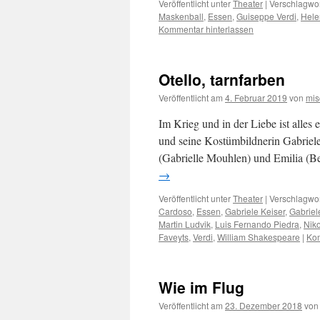
Veröffentlicht unter
Theater
|
Verschlagwor
Maskenball
,
Essen
,
Guiseppe Verdi
,
Hele
Kommentar hinterlassen
Otello, tarnfarben
Veröffentlicht am
4. Februar 2019
von
mis
Im Krieg und in der Liebe ist alles
und seine Kostümbildnerin Gabriele
(Gabrielle Mouhlen) und Emilia (Be
→
Veröffentlicht unter
Theater
|
Verschlagwor
Cardoso
,
Essen
,
Gabriele Keiser
,
Gabriel
Martin Ludvik
,
Luis Fernando Piedra
,
Niko
Faveyts
,
Verdi
,
William Shakespeare
|
Kom
Wie im Flug
Veröffentlicht am
23. Dezember 2018
von