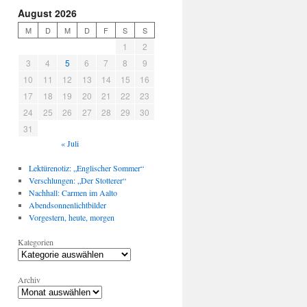
August 2026
M
D
M
D
F
S
S
1
2
3
4
5
6
7
8
9
10
11
12
13
14
15
16
17
18
19
20
21
22
23
24
25
26
27
28
29
30
31
« Juli
Lektürenotiz: „Englischer Sommer“
Verschlungen: „Der Stotterer“
Nachhall: Carmen im Aalto
Abendsonnenlichtbilder
Vorgestern, heute, morgen
Kategorien
Archiv