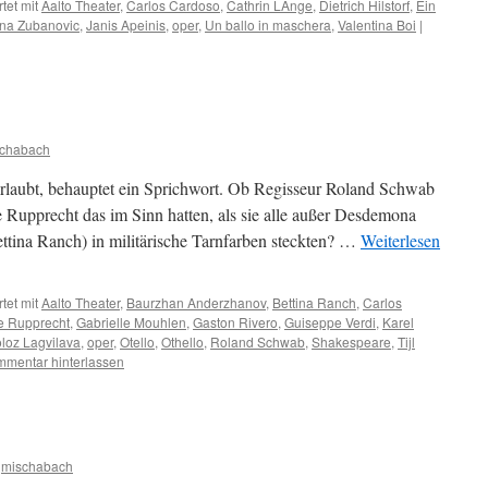
tet mit
Aalto Theater
,
Carlos Cardoso
,
Cathrin LAnge
,
Dietrich Hilstorf
,
Ein
na Zubanovic
,
Janis Apeinis
,
oper
,
Un ballo in maschera
,
Valentina Boi
|
chabach
 erlaubt, behauptet ein Sprichwort. Ob Regisseur Roland Schwab
 Rupprecht das im Sinn hatten, als sie alle außer Desdemona
ttina Ranch) in militärische Tarnfarben steckten? …
Weiterlesen
tet mit
Aalto Theater
,
Baurzhan Anderzhanov
,
Bettina Ranch
,
Carlos
e Rupprecht
,
Gabrielle Mouhlen
,
Gaston Rivero
,
Guiseppe Verdi
,
Karel
loz Lagvilava
,
oper
,
Otello
,
Othello
,
Roland Schwab
,
Shakespeare
,
Tijl
mentar hinterlassen
mischabach