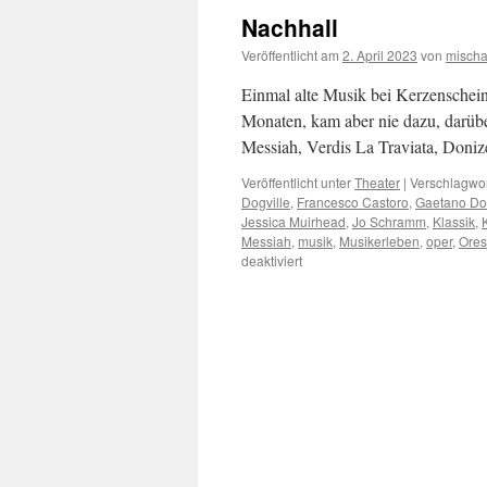
Nachhall
Veröffentlicht am
2. April 2023
von
misch
Einmal alte Musik bei Kerzenschein,
Monaten, kam aber nie dazu, darübe
Messiah, Verdis La Traviata, Doni
Veröffentlicht unter
Theater
|
Verschlagwor
Dogville
,
Francesco Castoro
,
Gaetano Don
Jessica Muirhead
,
Jo Schramm
,
Klassik
,
Messiah
,
musik
,
Musikerleben
,
oper
,
Ores
für
deaktiviert
Nachhall