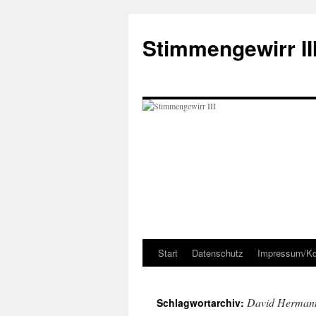
Zum
Inhalt
Stimmengewirr II
springen
Start
Datenschutz
Impressum/Ko
David Herman
Schlagwortarchiv: