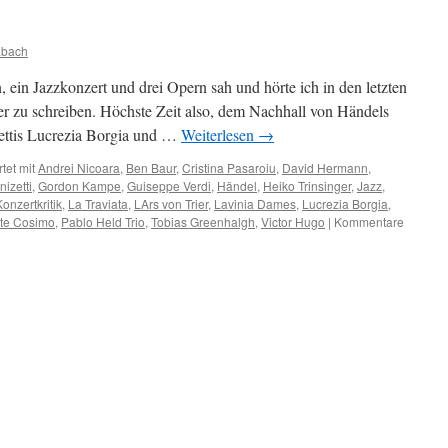
abach
 ein Jazzkonzert und drei Opern sah und hörte ich in den letzten
r zu schreiben. Höchste Zeit also, dem Nachhall von Händels
zettis Lucrezia Borgia und …
Weiterlesen
→
tet mit
Andrei Nicoara
,
Ben Baur
,
Cristina Pasaroiu
,
David Hermann
,
izetti
,
Gordon Kampe
,
Guiseppe Verdi
,
Händel
,
Heiko Trinsinger
,
Jazz
,
Konzertkritik
,
La Traviata
,
LArs von Trier
,
Lavinia Dames
,
Lucrezia Borgia
,
te Cosimo
,
Pablo Held Trio
,
Tobias Greenhalgh
,
Victor Hugo
|
Kommentare