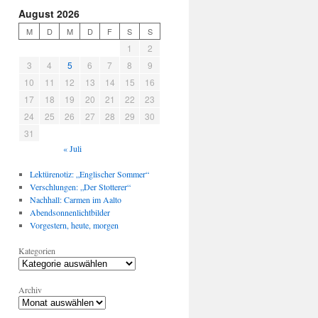
August 2026
M
D
M
D
F
S
S
1
2
3
4
5
6
7
8
9
10
11
12
13
14
15
16
17
18
19
20
21
22
23
24
25
26
27
28
29
30
31
« Juli
Lektürenotiz: „Englischer Sommer“
Verschlungen: „Der Stotterer“
Nachhall: Carmen im Aalto
Abendsonnenlichtbilder
Vorgestern, heute, morgen
Kategorien
Archiv