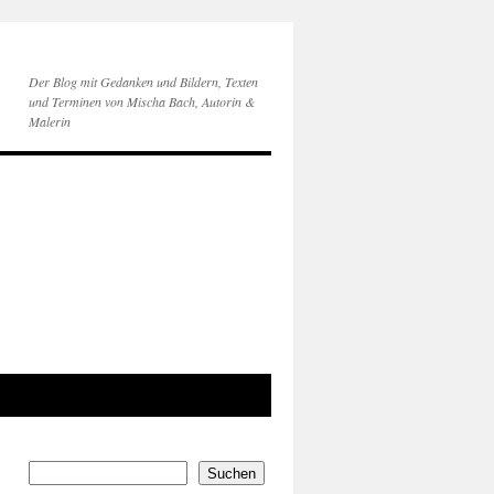
Der Blog mit Gedanken und Bildern, Texten
und Terminen von Mischa Bach, Autorin &
Malerin
Suchen