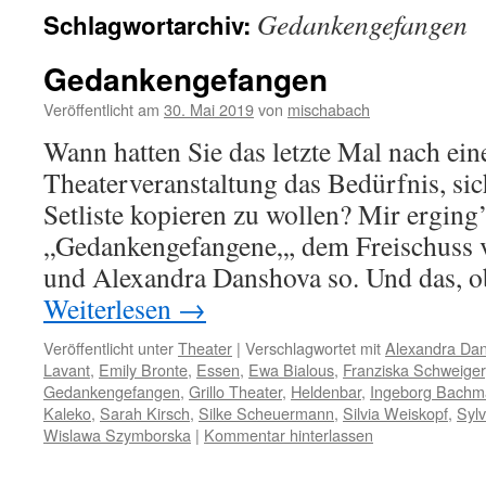
Gedankengefangen
Schlagwortarchiv:
Gedankengefangen
Veröffentlicht am
30. Mai 2019
von
mischabach
Wann hatten Sie das letzte Mal nach eine
Theaterveranstaltung das Bedürfnis, sic
Setliste kopieren zu wollen? Mir erging’
„Gedankengefangene„, dem Freischuss 
und Alexandra Danshova so. Und das, o
Weiterlesen
→
Veröffentlicht unter
Theater
|
Verschlagwortet mit
Alexandra Da
Lavant
,
Emily Bronte
,
Essen
,
Ewa Bialous
,
Franziska Schweiger
Gedankengefangen
,
Grillo Theater
,
Heldenbar
,
Ingeborg Bach
Kaleko
,
Sarah Kirsch
,
Silke Scheuermann
,
Silvia Weiskopf
,
Sylv
Wislawa Szymborska
|
Kommentar hinterlassen