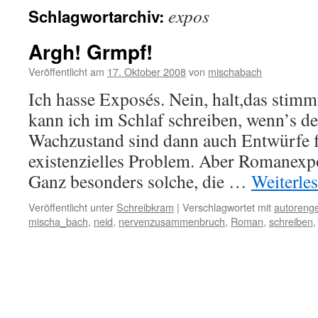
expos
Schlagwortarchiv:
Argh! Grmpf!
Veröffentlicht am
17. Oktober 2008
von
mischabach
Ich hasse Exposés. Nein, halt,das stimm
kann ich im Schlaf schreiben, wenn’s d
Wachzustand sind dann auch Entwürfe f
existenzielles Problem. Aber Romanexpo
Ganz besonders solche, die …
Weiterle
Veröffentlicht unter
Schreibkram
|
Verschlagwortet mit
autoreng
mischa_bach
,
neid
,
nervenzusammenbruch
,
Roman
,
schreiben