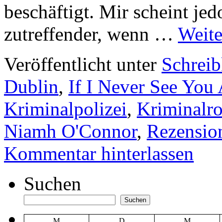
beschäftigt. Mir scheint jed
zutreffender, wenn …
Weite
Veröffentlicht unter
Schrei
Dublin
,
If I Never See You
Kriminalpolizei
,
Kriminalr
Niamh O'Connor
,
Rezensio
Kommentar hinterlassen
Suchen
Suchen
M
D
M