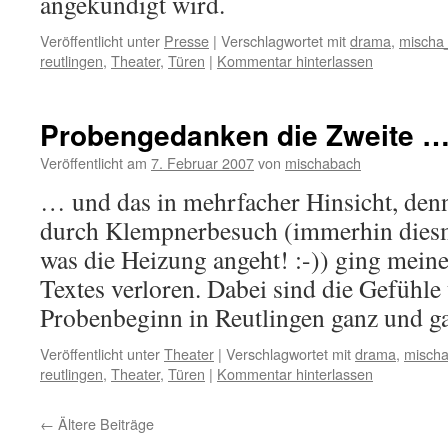
angekündigt wird.
Veröffentlicht unter
Presse
|
Verschlagwortet mit
drama
,
mischa
reutlingen
,
Theater
,
Türen
|
Kommentar hinterlassen
Probengedanken die Zweite 
Veröffentlicht am
7. Februar 2007
von
mischabach
… und das in mehrfacher Hinsicht, de
durch Klempnerbesuch (immerhin diesm
was die Heizung angeht! :-)) ging meine
Textes verloren. Dabei sind die Gefüh
Probenbeginn in Reutlingen ganz und 
Veröffentlicht unter
Theater
|
Verschlagwortet mit
drama
,
misch
reutlingen
,
Theater
,
Türen
|
Kommentar hinterlassen
←
Ältere Beiträge