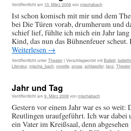
Veröffentlicht am
10. März 2008
von
mischabach
Ist schon komisch mit mir und dem Thea
bei Die Türen vorab, drumherum und da
schief lief, fühlte ich mich ein Jahr lan
Kind, das nun das Bühnenfeuer scheut.
Weiterlesen
→
Veröffentlicht unter
Theater
|
Verschlagwortet mit
Ballett
,
ballett
Literatur
,
mischa_bach
,
novelle
,
prosa
,
schlaepfer
,
tanz
,
Theater
Jahr und Tag
Veröffentlicht am
9. März 2008
von
mischabach
Gestern vor einem Jahr war es so weit:
Reutlingen uraufgeführt. Ich war dabei
ein Vater im Kreißsaal, denn abgesehen