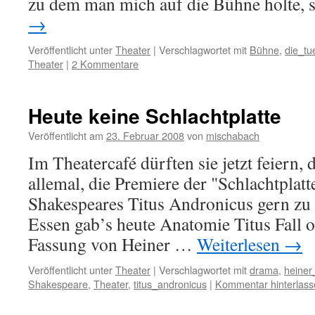
zu dem man mich auf die Bühne holte,
→
Veröffentlicht unter
Theater
|
Verschlagwortet mit
Bühne
,
die_tu
Theater
|
2 Kommentare
Heute keine Schlachtplatte
Veröffentlicht am
23. Februar 2008
von
mischabach
Im Theatercafé dürften sie jetzt feiern, 
allemal, die Premiere der "Schlachtplat
Shakespeares Titus Andronicus gern zu 
Essen gab’s heute Anatomie Titus Fall o
Fassung von Heiner …
Weiterlesen
→
Veröffentlicht unter
Theater
|
Verschlagwortet mit
drama
,
heiner
Shakespeare
,
Theater
,
titus_andronicus
|
Kommentar hinterlass