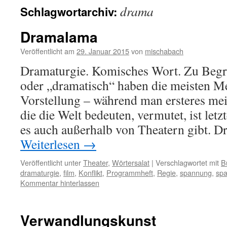
drama
Schlagwortarchiv:
Dramalama
Veröffentlicht am
29. Januar 2015
von
mischabach
Dramaturgie. Komisches Wort. Zu Begr
oder „dramatisch“ haben die meisten M
Vorstellung – während man ersteres meis
die die Welt bedeuten, vermutet, ist letzt
es auch außerhalb von Theatern gibt. 
Weiterlesen
→
Veröffentlicht unter
Theater
,
Wörtersalat
|
Verschlagwortet mit
B
dramaturgie
,
film
,
Konflikt
,
Programmheft
,
Regie
,
spannung
,
sp
Kommentar hinterlassen
Verwandlungskunst