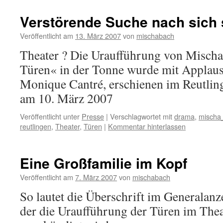
Verstörende Suche nach sich 
Veröffentlicht am
13. März 2007
von
mischabach
Theater ? Die Uraufführung von Mischa
Türen« in der Tonne wurde mit Appla
Monique Cantré, erschienen im Reutlin
am 10. März 2007
Veröffentlicht unter
Presse
|
Verschlagwortet mit
drama
,
mischa
reutlingen
,
Theater
,
Türen
|
Kommentar hinterlassen
Eine Großfamilie im Kopf
Veröffentlicht am
7. März 2007
von
mischabach
So lautet die Überschrift im Generalanz
der die Uraufführung der Türen im The